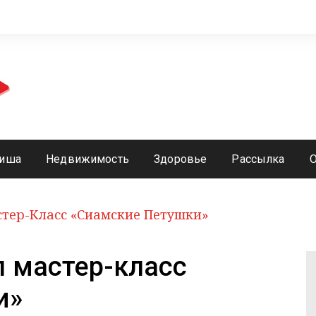
иша
Недвижимость
Здоровье
Рассылка
тер-Класс «Сиамские Петушки»
л мастер-класс
и»