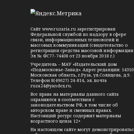
e
d
k
и
l
n
o
e
o
n
я
g
k
t
Сайт
www.ruzaria.ru
зарегистрирован
п
r
l
a
Федеральной службой по надзору в сфере
связи, информационных технологий и
о
a
a
k
массовых коммуникаций (свидетельство о
m
s
t
регистрации средства массовой информации
з
Эл № ФС77-74408 от 23 ноября 2018 г.)
s
e
а
Учредитель – МАУ «Издательский дом
n
«Подмосковье-Запад». Адрес редакции: 14310
i
п
Московская область, г.Руза, ул.Солнцева, д.9.
Телефон 8(49627) 24-814, эл. почта
k
ruza24@yandex.ru
.
и
i
Все права на материалы данного сайта
с
охраняются в соответствии с
законодательством РФ, в том числе об
я
авторском праве и смежных правах.
Настоящий ресурс содержит материалы
м
возрастного ценза 12+
На настоящем сайте могут демонстрироватьс