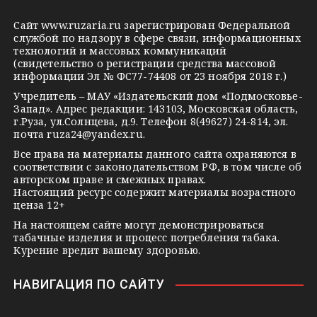
g
k
t
Сайт
www.ruzaria.ru
зарегистрирован Федеральной
r
l
a
службой по надзору в сфере связи, информационных
технологий и массовых коммуникаций
a
a
k
(свидетельство о регистрации средства массовой
m
s
t
информации Эл № ФС77-74408 от 23 ноября 2018 г.)
s
e
Учредитель – МАУ «Издательский дом «Подмосковье-
Запад». Адрес редакции: 143103, Московская область,
n
г.Руза, ул.Солнцева, д.9. Телефон 8(49627) 24-814, эл.
i
почта
ruza24@yandex.ru
.
k
Все права на материалы данного сайта охраняются в
соответствии с законодательством РФ, в том числе об
i
авторском праве и смежных правах.
Настоящий ресурс содержит материалы возрастного
ценза 12+
На настоящем сайте могут демонстрироваться
табачные изделия и процесс потребления табака.
Курение вредит вашему здоровью.
НАВИГАЦИЯ ПО САЙТУ