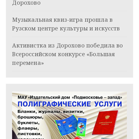
о
Дорохово
з
Музыкальная квиз-игра прошла в
а
Рузском центре культуры и искусств
п
и
Активистка из Дорохово победила во
Всероссийском конкурсе «Большая
с
перемена»
я
м