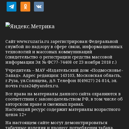
i
t
o
v
e
d
k
l
n
o
e
o
n
g
k
t
Сайт
www.ruzaria.ru
зарегистрирован Федеральной
r
l
a
службой по надзору в сфере связи, информационных
технологий и массовых коммуникаций
a
a
k
(свидетельство о регистрации средства массовой
m
s
t
информации Эл № ФС77-74408 от 23 ноября 2018 г.)
s
e
Учредитель – МАУ «Издательский дом «Подмосковье-
Запад». Адрес редакции: 143103, Московская область,
n
г.Руза, ул.Солнцева, д.9. Телефон 8(49627) 24-814, эл.
i
почта
ruza24@yandex.ru
.
k
Все права на материалы данного сайта охраняются в
соответствии с законодательством РФ, в том числе об
i
авторском праве и смежных правах.
Настоящий ресурс содержит материалы возрастного
ценза 12+
На настоящем сайте могут демонстрироваться
табачные изделия и процесс потребления табака.