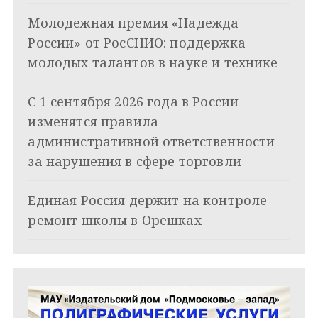
п
Молодежная премия «Надежда
о
России» от РосСНИО: поддержка
з
молодых талантов в науке и технике
а
С 1 сентября 2026 года в России
п
изменятся правила
и
административной ответственности
за нарушения в сфере торговли
с
я
Единая Россия держит на контроле
ремонт школы в Орешках
м