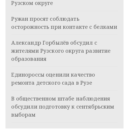
а
Рузском округе
ц
Ружан просят соблюдать
и
осторожность при контакте с белками
я
Александр Горбылёв обсудил с
п
жителями Рузского округа развитие
о
образования
з
Единороссы оценили качество
а
ремонта детского сада в Рузе
п
и
В общественном штабе наблюдения
обсудили подготовку к сентябрьским
с
выборам
я