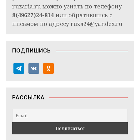
ruzaria.ru можно узнать по телефону
8(49627)24-814
или обратившись с
письмом по адресу
ruza24@yandex.ru
ПОДПИШИСЬ
t
v
o
e
k
d
l
o
n
e
n
o
РАССЫЛКА
g
t
k
r
a
l
a
k
a
m
t
s
e
s