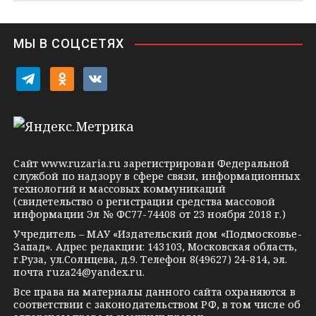
n
i
МЫ В СОЦСЕТЯХ
k
i
t
o
v
e
d
k
l
n
o
e
o
n
g
k
t
Сайт
www.ruzaria.ru
зарегистрирован Федеральной
r
l
a
службой по надзору в сфере связи, информационных
технологий и массовых коммуникаций
a
a
k
(свидетельство о регистрации средства массовой
m
s
t
информации Эл № ФС77-74408 от 23 ноября 2018 г.)
s
e
Учредитель – МАУ «Издательский дом «Подмосковье-
Запад». Адрес редакции: 143103, Московская область,
n
г.Руза, ул.Солнцева, д.9. Телефон 8(49627) 24-814, эл.
i
почта
ruza24@yandex.ru
.
k
Все права на материалы данного сайта охраняются в
соответствии с законодательством РФ, в том числе об
i