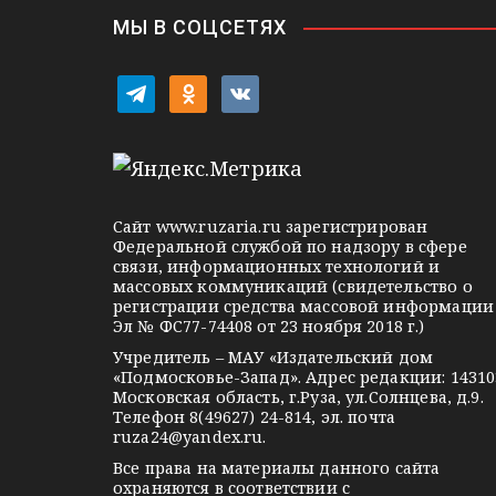
i
г
МЫ В СОЦСЕТЯХ
а
t
o
v
ц
e
d
k
l
n
o
и
e
o
n
я
g
k
t
Сайт
www.ruzaria.ru
зарегистрирован
п
r
l
a
Федеральной службой по надзору в сфере
связи, информационных технологий и
a
a
k
о
массовых коммуникаций (свидетельство о
m
s
t
регистрации средства массовой информации
з
Эл № ФС77-74408 от 23 ноября 2018 г.)
s
e
Учредитель – МАУ «Издательский дом
а
n
«Подмосковье-Запад». Адрес редакции: 14310
i
Московская область, г.Руза, ул.Солнцева, д.9.
п
Телефон 8(49627) 24-814, эл. почта
k
ruza24@yandex.ru
.
и
i
Все права на материалы данного сайта
охраняются в соответствии с