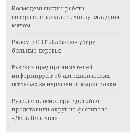
ц
Космодемьянские ребята
и
совершенствовали технику владения
я
мячом
п
Рядом с СНТ «Бабаево» уберут
о
больные деревья
з
Рузских предпринимателей
а
информируют об автоматических
п
штрафах за нарушения маркировки
и
Рузские пенсионеры достойно
с
представили округ на фестивале
я
«День Нептуна»
м