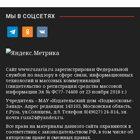
n
i
МЫ В СОЦСЕТЯХ
k
i
t
o
v
e
d
k
l
n
o
e
o
n
g
k
t
Сайт
www.ruzaria.ru
зарегистрирован Федеральной
r
l
a
службой по надзору в сфере связи, информационных
технологий и массовых коммуникаций
a
a
k
(свидетельство о регистрации средства массовой
m
s
t
информации Эл № ФС77-74408 от 23 ноября 2018 г.)
s
e
Учредитель – МАУ «Издательский дом «Подмосковье-
Запад». Адрес редакции: 143103, Московская область,
n
г.Руза, ул.Солнцева, д.9. Телефон 8(49627) 24-814, эл.
i
почта
ruza24@yandex.ru
.
k
Все права на материалы данного сайта охраняются в
соответствии с законодательством РФ, в том числе об
i
авторском праве и смежных правах.