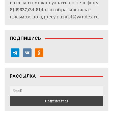
ruzaria.ru можно узнать по телефону
8(49627)24-814
или обратившись с
письмом по адресу
ruza24@yandex.ru
ПОДПИШИСЬ
t
v
o
e
k
d
l
o
n
e
n
o
РАССЫЛКА
g
t
k
r
a
l
a
k
a
m
t
s
e
s