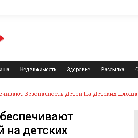
иша
Недвижимость
Здоровье
Рассылка
печивают Безопасность Детей На Детских Площ
обеспечивают
й на детских