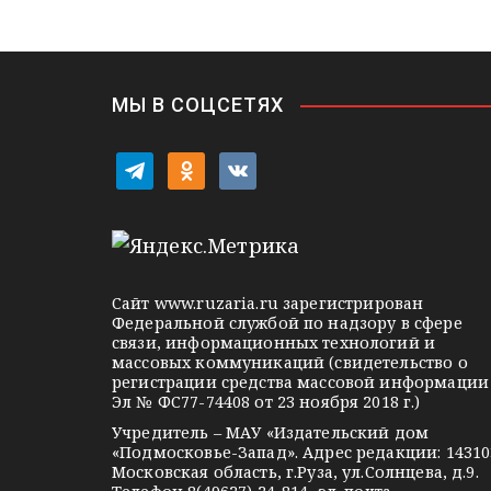
s
ь
в
n
i
и
k
i
г
МЫ В СОЦСЕТЯХ
а
t
o
v
ц
e
d
k
l
n
o
и
e
o
n
я
g
k
t
Сайт
www.ruzaria.ru
зарегистрирован
п
r
l
a
Федеральной службой по надзору в сфере
связи, информационных технологий и
a
a
k
о
массовых коммуникаций (свидетельство о
m
s
t
регистрации средства массовой информации
з
Эл № ФС77-74408 от 23 ноября 2018 г.)
s
e
Учредитель – МАУ «Издательский дом
а
n
«Подмосковье-Запад». Адрес редакции: 14310
i
Московская область, г.Руза, ул.Солнцева, д.9.
п