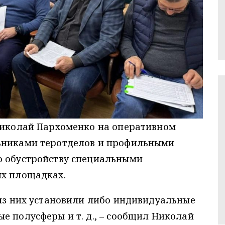
 Николай Пархоменко на оперативном
льниками теротделов и профильными
о обустройству специальными
их площадках.
 из них установили либо индивидуальные
е полусферы и т. д., – сообщил Николай