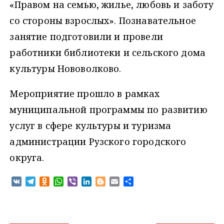
«Правом на семью, жилье, любовь и заботу
со стороны взрослых». Познавательное
занятие подготовили и провели
работники библиотеки и сельского дома
культуры Нововолково.
Мероприятие прошло в рамках
муниципальной программы по развитию
услуг в сфере культуры и туризма
администрации Рузского городского
округа.
V
T
O
W
V
L
B
E
О
K
e
d
h
i
i
l
m
т
l
n
a
b
n
o
a
п
e
o
t
e
k
g
i
р
g
k
s
r
e
g
l
а