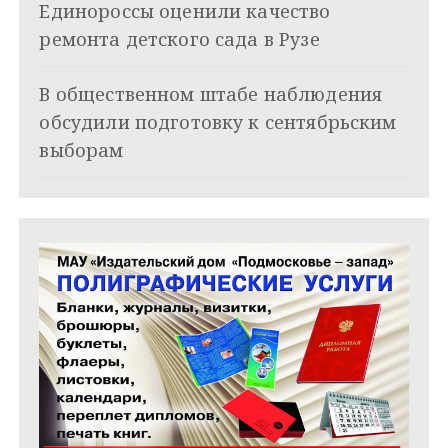
Единороссы оценили качество
а
ремонта детского сада в Рузе
п
и
В общественном штабе наблюдения
обсудили подготовку к сентябрьским
с
выборам
я
м