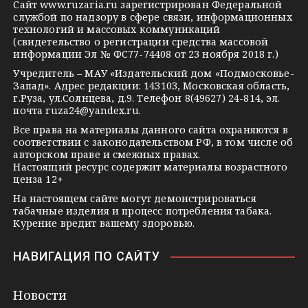
Сайт
www.ruzaria.ru
зарегистрирован Федеральной
r
l
a
службой по надзору в сфере связи, информационных
технологий и массовых коммуникаций
a
a
k
(свидетельство о регистрации средства массовой
m
s
t
информации Эл № ФС77-74408 от 23 ноября 2018 г.)
s
e
Учредитель – МАУ «Издательский дом «Подмосковье-
Запад». Адрес редакции: 143103, Московская область,
n
г.Руза, ул.Солнцева, д.9. Телефон 8(49627) 24-814, эл.
i
почта
ruza24@yandex.ru
.
k
Все права на материалы данного сайта охраняются в
соответствии с законодательством РФ, в том числе об
i
авторском праве и смежных правах.
Настоящий ресурс содержит материалы возрастного
ценза 12+
На настоящем сайте могут демонстрироваться
табачные изделия и процесс потребления табака.
Курение вредит вашему здоровью.
НАВИГАЦИЯ ПО САЙТУ
Новости