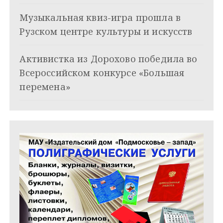
з
Музыкальная квиз-игра прошла в
а
Рузском центре культуры и искусств
п
и
Активистка из Дорохово победила во
Всероссийском конкурсе «Большая
с
перемена»
я
м