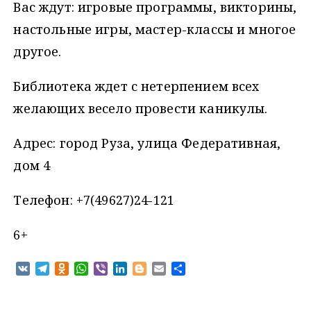
Вас ждут: игровые программы, викторины,
настольные игры, мастер-классы и многое
другое.
Библиотека ждет с нетерпением всех
желающих весело провести каникулы.
Адрес: город Руза, улица Федеративная,
дом 4
Телефон: +7(49627)24-121
6+
V
T
O
W
V
L
B
E
О
K
e
d
h
i
i
l
m
т
l
n
a
b
n
o
a
п
e
o
t
e
k
g
i
р