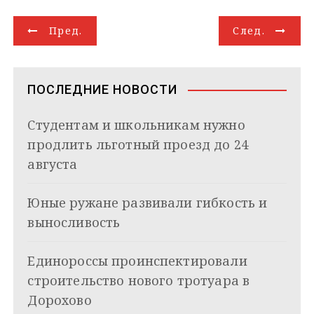
g
k
s
r
e
g
l
а
Н
r
l
A
d
e
в
Пред.
След.
a
a
p
I
r
и
а
m
s
p
n
т
s
ь
в
n
ПОСЛЕДНИЕ НОВОСТИ
i
и
k
Студентам и школьникам нужно
i
г
продлить льготный проезд до 24
а
августа
ц
Юные ружане развивали гибкость и
и
выносливость
я
Единороссы проинспектировали
п
строительство нового тротуара в
о
Дорохово