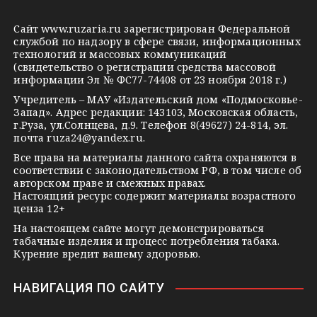
e
o
n
g
k
t
Сайт
www.ruzaria.ru
зарегистрирован Федеральной
r
l
a
службой по надзору в сфере связи, информационных
технологий и массовых коммуникаций
a
a
k
(свидетельство о регистрации средства массовой
m
s
t
информации Эл № ФС77-74408 от 23 ноября 2018 г.)
s
e
Учредитель – МАУ «Издательский дом «Подмосковье-
Запад». Адрес редакции: 143103, Московская область,
n
г.Руза, ул.Солнцева, д.9. Телефон 8(49627) 24-814, эл.
i
почта
ruza24@yandex.ru
.
k
Все права на материалы данного сайта охраняются в
соответствии с законодательством РФ, в том числе об
i
авторском праве и смежных правах.
Настоящий ресурс содержит материалы возрастного
ценза 12+
На настоящем сайте могут демонстрироваться
табачные изделия и процесс потребления табака.
Курение вредит вашему здоровью.
НАВИГАЦИЯ ПО САЙТУ