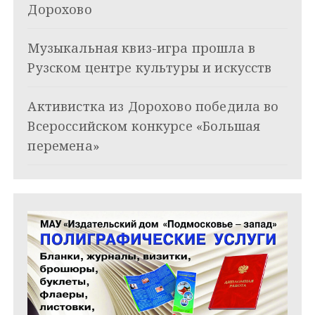
о
Дорохово
з
Музыкальная квиз-игра прошла в
а
Рузском центре культуры и искусств
п
и
Активистка из Дорохово победила во
Всероссийском конкурсе «Большая
с
перемена»
я
м