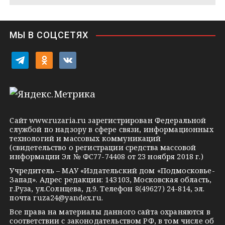
n
i
МЫ В СОЦСЕТЯХ
k
i
t
o
v
e
d
k
l
n
o
e
o
n
g
k
t
Сайт
www.ruzaria.ru
зарегистрирован Федеральной
r
l
a
службой по надзору в сфере связи, информационных
технологий и массовых коммуникаций
a
a
k
(свидетельство о регистрации средства массовой
m
s
t
информации Эл № ФС77-74408 от 23 ноября 2018 г.)
s
e
Учредитель – МАУ «Издательский дом «Подмосковье-
Запад». Адрес редакции: 143103, Московская область,
n
г.Руза, ул.Солнцева, д.9. Телефон 8(49627) 24-814, эл.
i
почта
ruza24@yandex.ru
.
k
Все права на материалы данного сайта охраняются в
соответствии с законодательством РФ, в том числе об