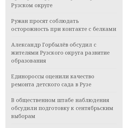
а
Рузском округе
ц
Ружан просят соблюдать
и
осторожность при контакте с белками
я
Александр Горбылёв обсудил с
п
жителями Рузского округа развитие
о
образования
з
Единороссы оценили качество
а
ремонта детского сада в Рузе
п
и
В общественном штабе наблюдения
обсудили подготовку к сентябрьским
с
выборам
я