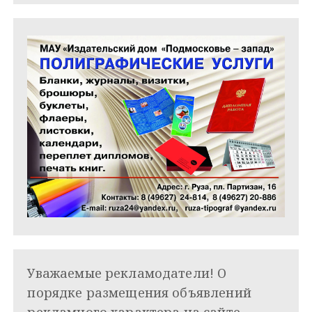
м
Уважаемые рекламодатели! О
порядке размещения объявлений
рекламного характера на сайте