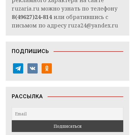
ruzaria.ru можно узнать по телефону
8(49627)24-814
или обратившись с
письмом по адресу
ruza24@yandex.ru
ПОДПИШИСЬ
t
v
o
e
k
d
l
o
n
e
n
o
РАССЫЛКА
g
t
k
r
a
l
a
k
a
m
t
s
e
s