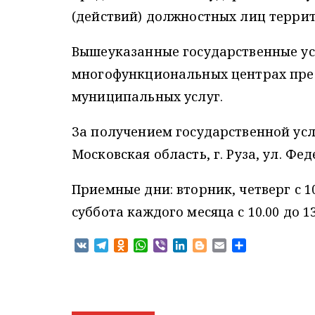
(действий) должностных лиц терри
Вышеуказанные государственные ус
многофункциональных центрах пре
муниципальных услуг.
За получением государственной усл
Московская область, г. Руза, ул. Фед
Приемные дни: вторник, четверг с 10.00
суббота каждого месяца с 10.00 до 13
V
T
O
W
V
L
B
E
О
K
e
d
h
i
i
l
m
т
l
n
a
b
n
o
a
п
e
o
t
e
k
g
i
р
g
k
s
r
e
g
l
а