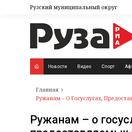
Рузский муниципальный округ
Новости
Видео
Спорт
Аф
Главная
Ружанам – О Госуслугах, Предост
Ружанам – о госус