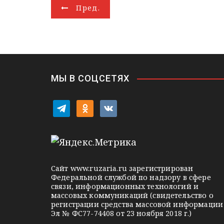
r
l
A
d
e
в
Н
Пред.
a
a
p
I
r
и
m
s
p
n
т
а
s
ь
в
n
i
и
k
i
г
МЫ В СОЦСЕТЯХ
а
t
o
v
ц
e
d
k
l
n
o
и
e
o
n
я
g
k
t
Сайт
www.ruzaria.ru
зарегистрирован
п
r
l
a
Федеральной службой по надзору в сфере
связи, информационных технологий и
a
a
k
о
массовых коммуникаций (свидетельство о
m
s
t
регистрации средства массовой информации
з
Эл № ФС77-74408 от 23 ноября 2018 г.)
s
e