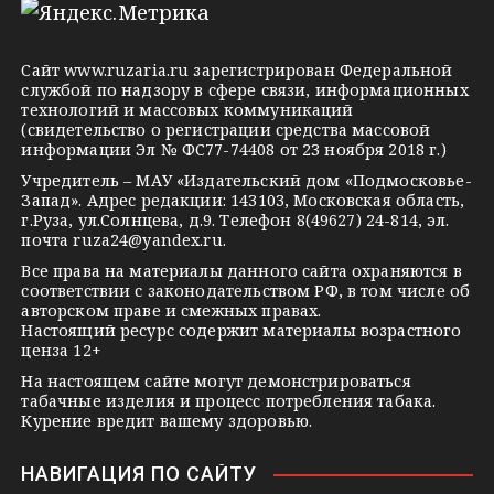
e
o
n
g
k
t
Сайт
www.ruzaria.ru
зарегистрирован Федеральной
r
l
a
службой по надзору в сфере связи, информационных
технологий и массовых коммуникаций
a
a
k
(свидетельство о регистрации средства массовой
m
s
t
информации Эл № ФС77-74408 от 23 ноября 2018 г.)
s
e
Учредитель – МАУ «Издательский дом «Подмосковье-
Запад». Адрес редакции: 143103, Московская область,
n
г.Руза, ул.Солнцева, д.9. Телефон 8(49627) 24-814, эл.
i
почта
ruza24@yandex.ru
.
k
Все права на материалы данного сайта охраняются в
соответствии с законодательством РФ, в том числе об
i
авторском праве и смежных правах.
Настоящий ресурс содержит материалы возрастного
ценза 12+
На настоящем сайте могут демонстрироваться
табачные изделия и процесс потребления табака.
Курение вредит вашему здоровью.
НАВИГАЦИЯ ПО САЙТУ