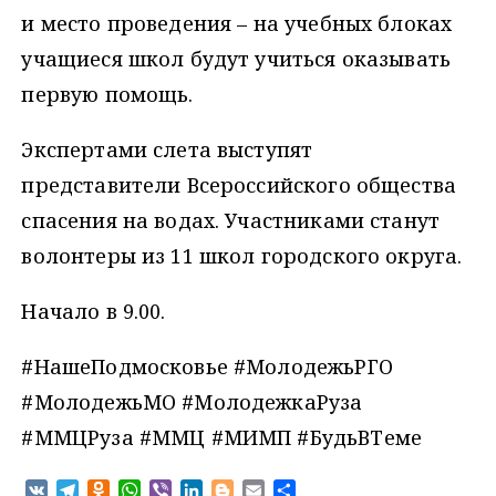
и место проведения – на учебных блоках
учащиеся школ будут учиться оказывать
первую помощь.
Экспертами слета выступят
представители Всероссийского общества
спасения на водах. Участниками станут
волонтеры из 11 школ городского округа.
Начало в 9.00.
#НашеПодмосковье #МолодежьРГО
#МолодежьМО #МолодежкаРуза
#ММЦРуза #ММЦ #МИМП #БудьВТеме
V
T
O
W
V
L
B
E
О