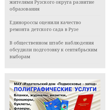
жителями Рузского округа развитие
о
образования
з
Единороссы оценили качество
а
ремонта детского сада в Рузе
п
и
В общественном штабе наблюдения
обсудили подготовку к сентябрьским
с
выборам
я
м