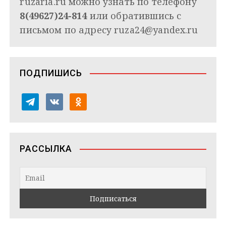
ruzaria.ru можно узнать по телефону
8(49627)24-814
или обратившись с
письмом по адресу
ruza24@yandex.ru
ПОДПИШИСЬ
t
v
o
e
k
d
l
o
n
e
n
o
РАССЫЛКА
g
t
k
r
a
l
a
k
a
m
t
s
e
s