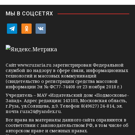
n
i
МЫ В СОЦСЕТЯХ
k
i
t
o
v
e
d
k
l
n
o
e
o
n
g
k
t
Сайт
www.ruzaria.ru
зарегистрирован Федеральной
r
l
a
службой по надзору в сфере связи, информационных
технологий и массовых коммуникаций
a
a
k
(свидетельство о регистрации средства массовой
m
s
t
информации Эл № ФС77-74408 от 23 ноября 2018 г.)
s
e
Учредитель – МАУ «Издательский дом «Подмосковье-
Запад». Адрес редакции: 143103, Московская область,
n
г.Руза, ул.Солнцева, д.9. Телефон 8(49627) 24-814, эл.
i
почта
ruza24@yandex.ru
.
k
Все права на материалы данного сайта охраняются в
соответствии с законодательством РФ, в том числе об
i
авторском праве и смежных правах.