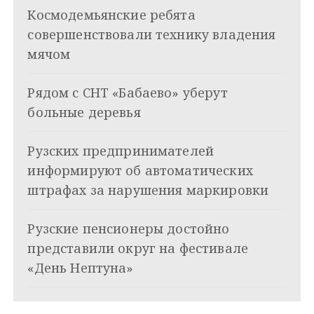
ц
Космодемьянские ребята
и
совершенствовали технику владения
я
мячом
п
Рядом с СНТ «Бабаево» уберут
о
больные деревья
з
Рузских предпринимателей
а
информируют об автоматических
п
штрафах за нарушения маркировки
и
Рузские пенсионеры достойно
с
представили округ на фестивале
я
«День Нептуна»
м