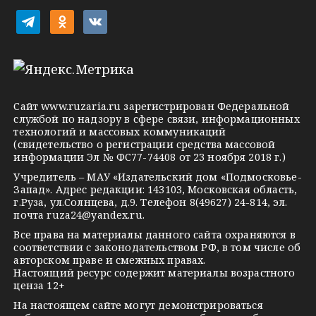
i
t
o
v
e
d
k
l
n
o
e
o
n
g
k
t
Сайт
www.ruzaria.ru
зарегистрирован Федеральной
r
l
a
службой по надзору в сфере связи, информационных
технологий и массовых коммуникаций
a
a
k
(свидетельство о регистрации средства массовой
m
s
t
информации Эл № ФС77-74408 от 23 ноября 2018 г.)
s
e
Учредитель – МАУ «Издательский дом «Подмосковье-
Запад». Адрес редакции: 143103, Московская область,
n
г.Руза, ул.Солнцева, д.9. Телефон 8(49627) 24-814, эл.
i
почта
ruza24@yandex.ru
.
k
Все права на материалы данного сайта охраняются в
соответствии с законодательством РФ, в том числе об
i
авторском праве и смежных правах.
Настоящий ресурс содержит материалы возрастного
ценза 12+
На настоящем сайте могут демонстрироваться