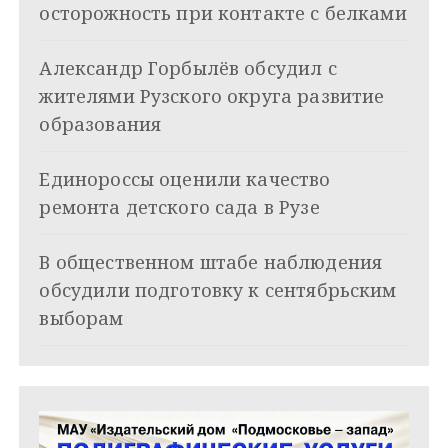
и
осторожность при контакте с белками
я
Александр Горбылёв обсудил с
п
жителями Рузского округа развитие
о
образования
з
Единороссы оценили качество
а
ремонта детского сада в Рузе
п
и
В общественном штабе наблюдения
обсудили подготовку к сентябрьским
с
выборам
я
м