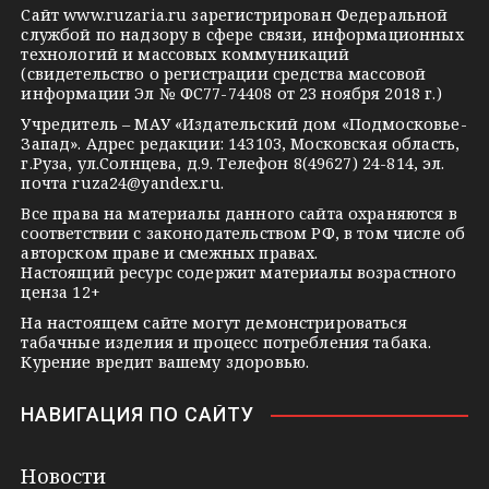
g
k
t
Сайт
www.ruzaria.ru
зарегистрирован Федеральной
r
l
a
службой по надзору в сфере связи, информационных
технологий и массовых коммуникаций
a
a
k
(свидетельство о регистрации средства массовой
m
s
t
информации Эл № ФС77-74408 от 23 ноября 2018 г.)
s
e
Учредитель – МАУ «Издательский дом «Подмосковье-
Запад». Адрес редакции: 143103, Московская область,
n
г.Руза, ул.Солнцева, д.9. Телефон 8(49627) 24-814, эл.
i
почта
ruza24@yandex.ru
.
k
Все права на материалы данного сайта охраняются в
соответствии с законодательством РФ, в том числе об
i
авторском праве и смежных правах.
Настоящий ресурс содержит материалы возрастного
ценза 12+
На настоящем сайте могут демонстрироваться
табачные изделия и процесс потребления табака.
Курение вредит вашему здоровью.
НАВИГАЦИЯ ПО САЙТУ
Новости