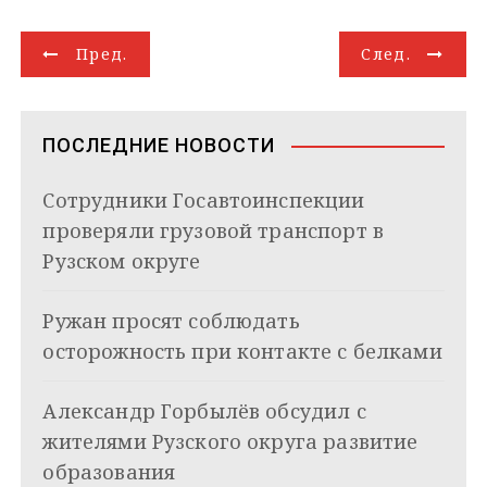
e
o
t
e
k
g
i
р
g
k
s
r
e
g
l
а
Н
r
l
A
d
e
в
Пред.
След.
a
a
p
I
r
и
а
m
s
p
n
т
s
ь
в
n
ПОСЛЕДНИЕ НОВОСТИ
i
и
k
Сотрудники Госавтоинспекции
i
г
проверяли грузовой транспорт в
а
Рузском округе
ц
Ружан просят соблюдать
и
осторожность при контакте с белками
я
Александр Горбылёв обсудил с
п
жителями Рузского округа развитие
о
образования