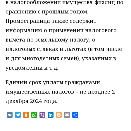
в налогообложении имущества физлиц по
сравнению с прошлым годом.
Промостраница также содержит
информацию о применении налогового
вычета по земельному налогу, о
налоговых ставках и льготах (в том числе
и для многодетных семей), указанных в
уведомлении и т.д.
Единый срок уплаты гражданами
имущественных налогов – не позднее 2
декабря 2024 года.
V
T
O
W
V
L
B
E
О
K
e
d
h
i
i
l
m
т
l
n
a
b
n
o
a
п