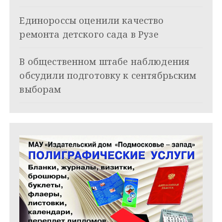
з
Единороссы оценили качество
а
ремонта детского сада в Рузе
п
и
В общественном штабе наблюдения
обсудили подготовку к сентябрьским
с
выборам
я
м