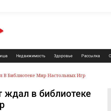
иша
Недвижимость
Здоровье
Рассылка
л В Библиотеке Мир Настольных Игр
т ждал в библиотеке
р