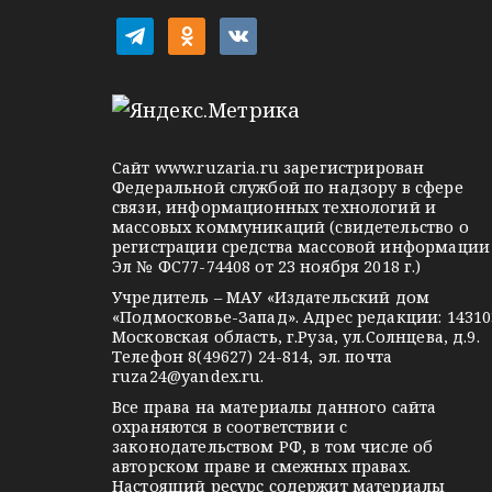
п
t
o
v
о
e
d
k
l
n
o
з
e
o
n
а
g
k
t
Сайт
www.ruzaria.ru
зарегистрирован
п
r
l
a
Федеральной службой по надзору в сфере
связи, информационных технологий и
a
a
k
и
массовых коммуникаций (свидетельство о
m
s
t
регистрации средства массовой информации
с
Эл № ФС77-74408 от 23 ноября 2018 г.)
s
e
Учредитель – МАУ «Издательский дом
n
я
«Подмосковье-Запад». Адрес редакции: 14310
i
Московская область, г.Руза, ул.Солнцева, д.9.
м
Телефон 8(49627) 24-814, эл. почта
k
ruza24@yandex.ru
.
i
Все права на материалы данного сайта
охраняются в соответствии с
законодательством РФ, в том числе об
авторском праве и смежных правах.
Настоящий ресурс содержит материалы