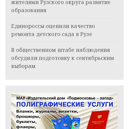
жителями Рузского округа развитие
о
образования
з
Единороссы оценили качество
а
ремонта детского сада в Рузе
п
и
В общественном штабе наблюдения
обсудили подготовку к сентябрьским
с
выборам
я
м