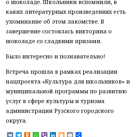
о шоколаде. Школьники вспомнили, в
каких литературных произведениях есть
упоминание об этом лакомстве. В
завершение состоялась викторина о
шоколаде со сладкими призами.
Было интересно и познавательно!
Встреча прошла в рамках реализации
нацпроекта «Культура для школьников» и
муниципальной программы по развитию
услуг в сфере культуры и туризма
администрации Рузского городского
округа.
V
T
O
W
V
L
B
E
О