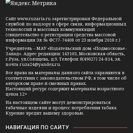
e
o
n
g
k
t
Сайт
www.ruzaria.ru
зарегистрирован Федеральной
r
l
a
службой по надзору в сфере связи, информационных
технологий и массовых коммуникаций
a
a
k
(свидетельство о регистрации средства массовой
m
s
t
информации Эл № ФС77-74408 от 23 ноября 2018 г.)
s
e
Учредитель – МАУ «Издательский дом «Подмосковье-
Запад». Адрес редакции: 143103, Московская область,
n
г.Руза, ул.Солнцева, д.9. Телефон 8(49627) 24-814, эл.
i
почта
ruza24@yandex.ru
.
k
Все права на материалы данного сайта охраняются в
соответствии с законодательством РФ, в том числе об
i
авторском праве и смежных правах.
Настоящий ресурс содержит материалы возрастного
ценза 12+
На настоящем сайте могут демонстрироваться
табачные изделия и процесс потребления табака.
Курение вредит вашему здоровью.
НАВИГАЦИЯ ПО САЙТУ