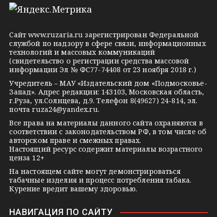
l
n
o
e
o
n
g
k
t
Сайт
www.ruzaria.ru
зарегистрирован Федеральной
r
l
a
службой по надзору в сфере связи, информационных
технологий и массовых коммуникаций
a
a
k
(свидетельство о регистрации средства массовой
m
s
t
информации Эл № ФС77-74408 от 23 ноября 2018 г.)
s
e
Учредитель – МАУ «Издательский дом «Подмосковье-
Запад». Адрес редакции: 143103, Московская область,
n
г.Руза, ул.Солнцева, д.9. Телефон 8(49627) 24-814, эл.
i
почта
ruza24@yandex.ru
.
k
Все права на материалы данного сайта охраняются в
соответствии с законодательством РФ, в том числе об
i
авторском праве и смежных правах.
Настоящий ресурс содержит материалы возрастного
ценза 12+
На настоящем сайте могут демонстрироваться
табачные изделия и процесс потребления табака.
Курение вредит вашему здоровью.
НАВИГАЦИЯ ПО САЙТУ