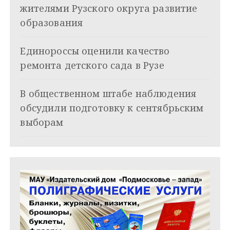
жителями Рузского округа развитие
о
образования
з
Единороссы оценили качество
а
ремонта детского сада в Рузе
п
и
В общественном штабе наблюдения
обсудили подготовку к сентябрьским
с
выборам
я
м