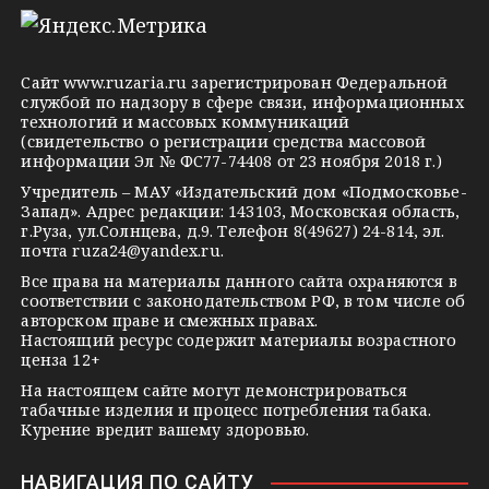
l
n
o
e
o
n
g
k
t
Сайт
www.ruzaria.ru
зарегистрирован Федеральной
r
l
a
службой по надзору в сфере связи, информационных
технологий и массовых коммуникаций
a
a
k
(свидетельство о регистрации средства массовой
m
s
t
информации Эл № ФС77-74408 от 23 ноября 2018 г.)
s
e
Учредитель – МАУ «Издательский дом «Подмосковье-
Запад». Адрес редакции: 143103, Московская область,
n
г.Руза, ул.Солнцева, д.9. Телефон 8(49627) 24-814, эл.
i
почта
ruza24@yandex.ru
.
k
Все права на материалы данного сайта охраняются в
соответствии с законодательством РФ, в том числе об
i
авторском праве и смежных правах.
Настоящий ресурс содержит материалы возрастного
ценза 12+
На настоящем сайте могут демонстрироваться
табачные изделия и процесс потребления табака.
Курение вредит вашему здоровью.
НАВИГАЦИЯ ПО САЙТУ