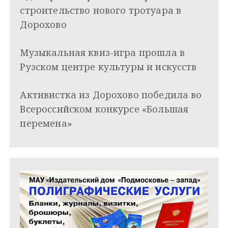
п
строительство нового тротуара в
о
Дорохово
з
Музыкальная квиз-игра прошла в
а
Рузском центре культуры и искусств
п
и
Активистка из Дорохово победила во
Всероссийском конкурсе «Большая
с
перемена»
я
м