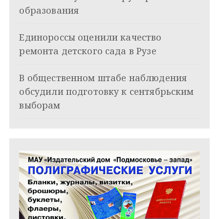
о
образования
з
Единороссы оценили качество
а
ремонта детского сада в Рузе
п
и
В общественном штабе наблюдения
обсудили подготовку к сентябрьским
с
выборам
я
м