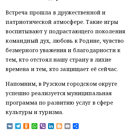
Встреча прошла в дружественной и
патриотической атмосфере. Такие игры
воспитывают у подрастающего поколения
командный дух, любовь к Родине, чувство
безмерного уважения и благодарности к
тем, кто отстоял нашу страну в лихие
времена и тем, кто защищает её сейчас.
Напомним, в Рузском городском округе
успешно реализуется муниципальная
программа по развитию услуг в сфере
культуры и туризма.
V
T
O
W
V
L
B
E
О