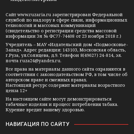
e
o
n
g
k
t
Сайт
www.ruzaria.ru
зарегистрирован Федеральной
r
l
a
службой по надзору в сфере связи, информационных
технологий и массовых коммуникаций
a
a
k
(свидетельство о регистрации средства массовой
m
s
t
информации Эл № ФС77-74408 от 23 ноября 2018 г.)
s
e
Учредитель – МАУ «Издательский дом «Подмосковье-
Запад». Адрес редакции: 143103, Московская область,
n
г.Руза, ул.Солнцева, д.9. Телефон 8(49627) 24-814, эл.
i
почта
ruza24@yandex.ru
.
k
Все права на материалы данного сайта охраняются в
соответствии с законодательством РФ, в том числе об
i
авторском праве и смежных правах.
Настоящий ресурс содержит материалы возрастного
ценза 12+
На настоящем сайте могут демонстрироваться
табачные изделия и процесс потребления табака.
Курение вредит вашему здоровью.
НАВИГАЦИЯ ПО САЙТУ