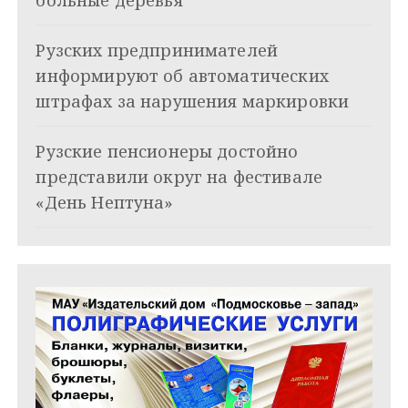
больные деревья
з
Рузских предпринимателей
а
информируют об автоматических
п
штрафах за нарушения маркировки
и
Рузские пенсионеры достойно
с
представили округ на фестивале
я
«День Нептуна»
м