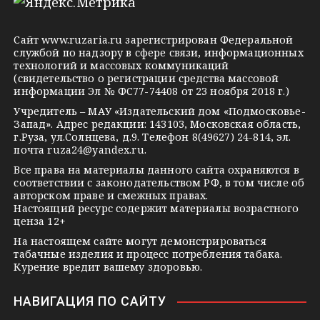
e
o
n
g
k
t
Сайт
www.ruzaria.ru
зарегистрирован Федеральной
r
l
a
службой по надзору в сфере связи, информационных
технологий и массовых коммуникаций
a
a
k
(свидетельство о регистрации средства массовой
m
s
t
информации Эл № ФС77-74408 от 23 ноября 2018 г.)
s
e
Учредитель – МАУ «Издательский дом «Подмосковье-
Запад». Адрес редакции: 143103, Московская область,
n
г.Руза, ул.Солнцева, д.9. Телефон 8(49627) 24-814, эл.
i
почта
ruza24@yandex.ru
.
k
Все права на материалы данного сайта охраняются в
соответствии с законодательством РФ, в том числе об
i
авторском праве и смежных правах.
Настоящий ресурс содержит материалы возрастного
ценза 12+
На настоящем сайте могут демонстрироваться
табачные изделия и процесс потребления табака.
Курение вредит вашему здоровью.
НАВИГАЦИЯ ПО САЙТУ