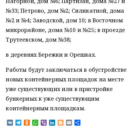
Нагорной, дом №6; Партизан, дома №27 и
№33; Петрово, дом №2; Силикатной, дома
№2 и №4; Заводской, дом 10; в Восточном
микрорайоне, дома №10 и №25; в проезде
Трутеевском, дом №38;
в деревнях Бережки и Орешках.
Работы будут заключаться в обустройстве
новых контейнерных площадок на месте
уже существующих или в пристройке
бункерных к уже существующим
контейнерным площадкам.
V
T
O
W
V
L
B
E
О
K
e
d
h
i
i
l
m
т
l
n
a
b
n
o
a
п