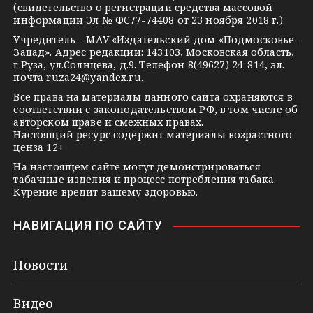
a
a
k
(свидетельство о регистрации средства массовой
m
s
t
информации Эл № ФС77-74408 от 23 ноября 2018 г.)
s
e
Учредитель – МАУ «Издательский дом «Подмосковье-
Запад». Адрес редакции: 143103, Московская область,
n
г.Руза, ул.Солнцева, д.9. Телефон 8(49627) 24-814, эл.
i
почта
ruza24@yandex.ru
.
k
Все права на материалы данного сайта охраняются в
соответствии с законодательством РФ, в том числе об
i
авторском праве и смежных правах.
Настоящий ресурс содержит материалы возрастного
ценза 12+
На настоящем сайте могут демонстрироваться
табачные изделия и процесс потребления табака.
Курение вредит вашему здоровью.
НАВИГАЦИЯ ПО САЙТУ
Новости
Видео