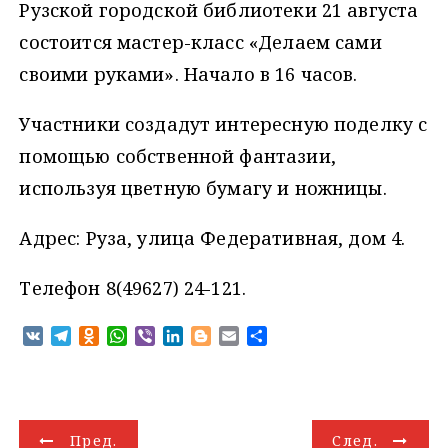
Рузской городской библиотеки 21 августа
состоится мастер-класс «Делаем сами
своими руками». Начало в 16 часов.
Участники создадут интересную поделку с
помощью собственной фантазии,
используя цветную бумагу и ножницы.
Адрес: Руза, улица Федеративная, дом 4.
Телефон 8(49627) 24-121.
V
T
O
W
V
L
B
E
О
K
e
d
h
i
i
l
m
т
l
n
a
b
n
o
a
п
e
o
t
e
k
g
i
р
g
k
s
r
e
g
l
а
Н
r
l
A
d
e
в
Пред.
След.