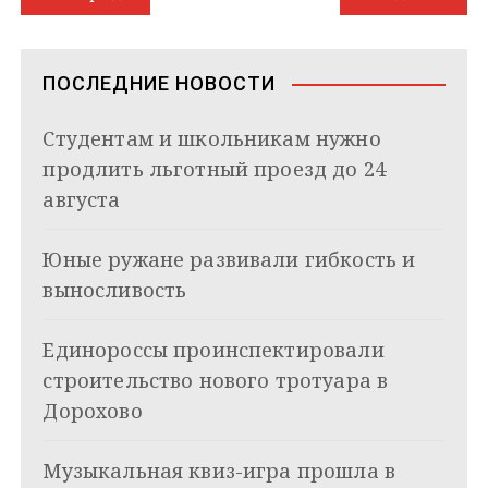
a
a
p
I
r
и
а
m
s
p
n
т
s
ь
в
n
ПОСЛЕДНИЕ НОВОСТИ
i
и
k
Студентам и школьникам нужно
i
г
продлить льготный проезд до 24
а
августа
ц
Юные ружане развивали гибкость и
и
выносливость
я
Единороссы проинспектировали
п
строительство нового тротуара в
о
Дорохово
з
Музыкальная квиз-игра прошла в
а