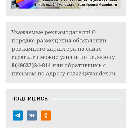
Уважаемые рекламодатели! О
порядке размещения объявлений
рекламного характера на сайте
ruzaria.ru можно узнать по телефону
8(49627)24-814
или обратившись с
письмом по адресу
ruza24@yandex.ru
ПОДПИШИСЬ
t
v
o
e
k
d
l
o
n