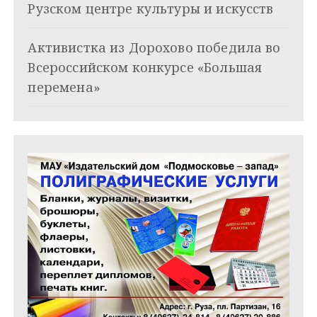
Рузском центре культуры и искусств
п
и
Активистка из Дорохово победила во
Всероссийском конкурсе «Большая
с
перемена»
я
м