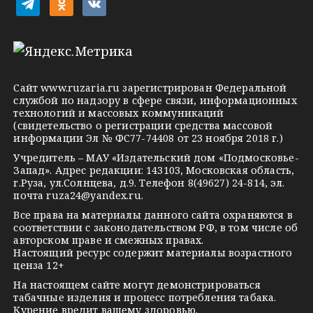
t
o
v
e
d
k
l
n
o
e
o
n
g
k
t
Сайт
www.ruzaria.ru
зарегистрирован Федеральной
r
l
a
службой по надзору в сфере связи, информационных
технологий и массовых коммуникаций
a
a
k
(свидетельство о регистрации средства массовой
m
s
t
информации Эл № ФС77-74408 от 23 ноября 2018 г.)
s
e
Учредитель – МАУ «Издательский дом «Подмосковье-
Запад». Адрес редакции: 143103, Московская область,
n
г.Руза, ул.Солнцева, д.9. Телефон 8(49627) 24-814, эл.
i
почта
ruza24@yandex.ru
.
k
Все права на материалы данного сайта охраняются в
соответствии с законодательством РФ, в том числе об
i
авторском праве и смежных правах.
Настоящий ресурс содержит материалы возрастного
ценза 12+
На настоящем сайте могут демонстрироваться
табачные изделия и процесс потребления табака.
Курение вредит вашему здоровью.