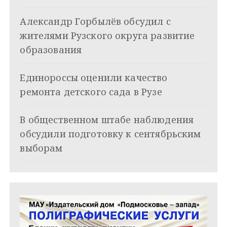
я
Александр Горбылёв обсудил с
п
жителями Рузского округа развитие
о
образования
з
Единороссы оценили качество
а
ремонта детского сада в Рузе
п
и
В общественном штабе наблюдения
обсудили подготовку к сентябрьским
с
выборам
я
м