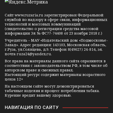
e
o
n
g
k
t
Сайт
www.ruzaria.ru
зарегистрирован Федеральной
r
l
a
службой по надзору в сфере связи, информационных
технологий и массовых коммуникаций
a
a
k
(свидетельство о регистрации средства массовой
m
s
t
информации Эл № ФС77-74408 от 23 ноября 2018 г.)
s
e
Учредитель – МАУ «Издательский дом «Подмосковье-
Запад». Адрес редакции: 143103, Московская область,
n
г.Руза, ул.Солнцева, д.9. Телефон 8(49627) 24-814, эл.
i
почта
ruza24@yandex.ru
.
k
Все права на материалы данного сайта охраняются в
соответствии с законодательством РФ, в том числе об
i
авторском праве и смежных правах.
Настоящий ресурс содержит материалы возрастного
ценза 12+
На настоящем сайте могут демонстрироваться
табачные изделия и процесс потребления табака.
Курение вредит вашему здоровью.
НАВИГАЦИЯ ПО САЙТУ