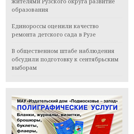
жителями Рузского округа развитие
о
образования
з
Единороссы оценили качество
а
ремонта детского сада в Рузе
п
и
В общественном штабе наблюдения
обсудили подготовку к сентябрьским
с
выборам
я
м