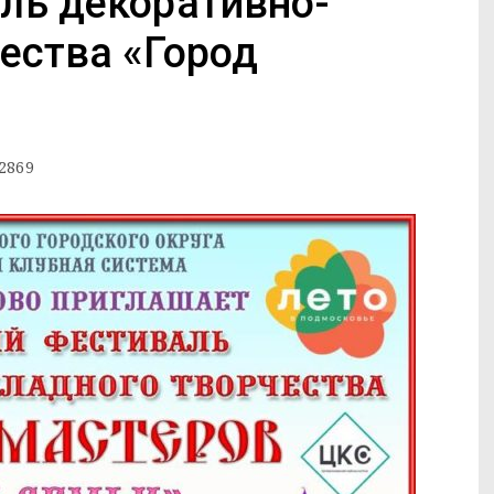
ль декоративно-
ества «Город
2869