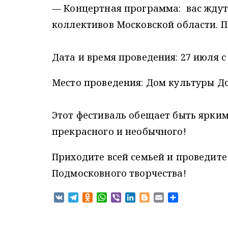
— Концертная программа: вас ждут
коллективов Московской области. П
Дата и время проведения: 27 июля с 1
Место проведения: Дом культуры Д
Этот фестиваль обещает быть ярки
прекрасного и необычного!
Приходите всей семьей и проведите
Подмосковного творчества!
V
T
O
W
V
L
B
E
О
K
e
d
h
i
i
l
m
т
l
n
a
b
n
o
a
п