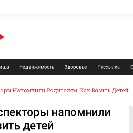
иша
Недвижимость
Здоровье
Рассылка
торы Напомнили Родителям, Как Возить Детей
нспекторы напомнили
зить детей