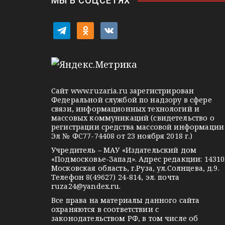
ц
МЫ В СОЦСЕТЯХ
и
t
o
v
я
e
d
k
l
n
o
п
e
o
n
о
g
k
t
Сайт
www.ruzaria.ru
зарегистрирован
з
r
l
a
Федеральной службой по надзору в сфере
связи, информационных технологий и
a
a
k
а
массовых коммуникаций (свидетельство о
m
s
t
регистрации средства массовой информации
п
Эл № ФС77-74408 от 23 ноября 2018 г.)
s
e
Учредитель – МАУ «Издательский дом
и
n
«Подмосковье-Запад». Адрес редакции: 14310
i
Московская область, г.Руза, ул.Солнцева, д.9.
с
Телефон 8(49627) 24-814, эл. почта
k
ruza24@yandex.ru
.
я
i
Все права на материалы данного сайта
охраняются в соответствии с
м
законодательством РФ, в том числе об