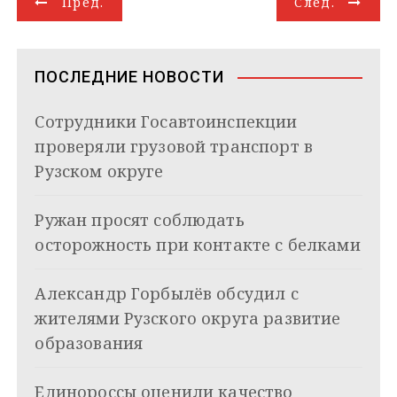
Пред.
След.
a
a
p
I
r
и
а
m
s
p
n
т
s
ь
в
n
ПОСЛЕДНИЕ НОВОСТИ
i
и
k
Сотрудники Госавтоинспекции
i
г
проверяли грузовой транспорт в
а
Рузском округе
ц
Ружан просят соблюдать
и
осторожность при контакте с белками
я
Александр Горбылёв обсудил с
п
жителями Рузского округа развитие
о
образования
з
Единороссы оценили качество