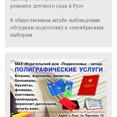
а
ремонта детского сада в Рузе
п
и
В общественном штабе наблюдения
обсудили подготовку к сентябрьским
с
выборам
я
м