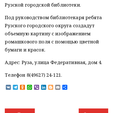
Рузской городской библиотеки.
Под руководством библиотекаря ребята
Рузского городского округа создадут
объемную картину с изображением
ромашкового поля с помощью цветной
бумаги и красок.
Адрес: Руза, улица Федеративная, дом 4.
Телефон 8(49627) 24-121.
V
T
O
W
V
L
B
E
О
K
e
d
h
i
i
l
m
т
l
n
a
b
n
o
a
п
e
o
t
e
k
g
i
р
g
k
s
r
e
g
l
а
Н
r
l
A
d
e
в