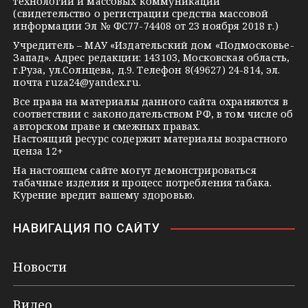
технологий и массовых коммуникаций
a
a
k
(свидетельство о регистрации средства массовой
m
s
t
информации Эл № ФС77-74408 от 23 ноября 2018 г.)
s
e
Учредитель – МАУ «Издательский дом «Подмосковье-
Запад». Адрес редакции: 143103, Московская область,
n
г.Руза, ул.Солнцева, д.9. Телефон 8(49627) 24-814, эл.
i
почта
ruza24@yandex.ru
.
k
Все права на материалы данного сайта охраняются в
соответствии с законодательством РФ, в том числе об
i
авторском праве и смежных правах.
Настоящий ресурс содержит материалы возрастного
ценза 12+
На настоящем сайте могут демонстрироваться
табачные изделия и процесс потребления табака.
Курение вредит вашему здоровью.
НАВИГАЦИЯ ПО САЙТУ
Новости
Видео