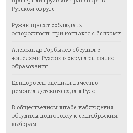
проверяли грузовой транспорт в
а
Рузском округе
ц
Ружан просят соблюдать
и
осторожность при контакте с белками
я
Александр Горбылёв обсудил с
п
жителями Рузского округа развитие
о
образования
з
Единороссы оценили качество
а
ремонта детского сада в Рузе
п
и
В общественном штабе наблюдения
обсудили подготовку к сентябрьским
с
выборам
я