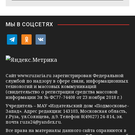
e
s
n
i
МЫ В СОЦСЕТЯХ
k
i
t
o
v
e
d
k
l
n
o
e
o
n
g
k
t
Сайт
www.ruzaria.ru
зарегистрирован Федеральной
r
l
a
службой по надзору в сфере связи, информационных
технологий и массовых коммуникаций
a
a
k
(свидетельство о регистрации средства массовой
m
s
t
информации Эл № ФС77-74408 от 23 ноября 2018 г.)
s
e
Учредитель – МАУ «Издательский дом «Подмосковье-
Запад». Адрес редакции: 143103, Московская область,
n
г.Руза, ул.Солнцева, д.9. Телефон 8(49627) 24-814, эл.
i
почта
ruza24@yandex.ru
.
k
Все права на материалы данного сайта охраняются в