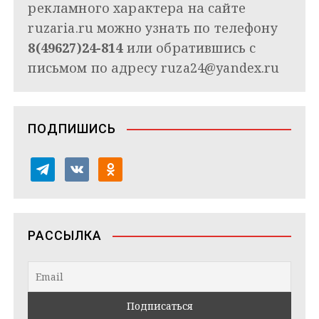
рекламного характера на сайте
ruzaria.ru можно узнать по телефону
8(49627)24-814
или обратившись с
письмом по адресу
ruza24@yandex.ru
ПОДПИШИСЬ
t
v
o
e
k
d
l
o
n
e
n
o
РАССЫЛКА
g
t
k
r
a
l
a
k
a
m
t
s