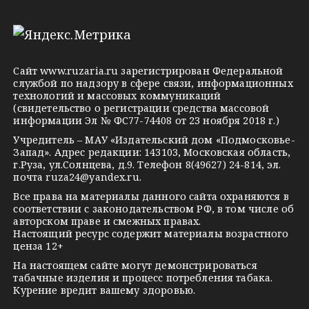
e
d
k
l
n
o
e
o
n
g
k
t
Сайт
www.ruzaria.ru
зарегистрирован Федеральной
r
l
a
службой по надзору в сфере связи, информационных
технологий и массовых коммуникаций
a
a
k
(свидетельство о регистрации средства массовой
m
s
t
информации Эл № ФС77-74408 от 23 ноября 2018 г.)
s
e
Учредитель – МАУ «Издательский дом «Подмосковье-
Запад». Адрес редакции: 143103, Московская область,
n
г.Руза, ул.Солнцева, д.9. Телефон 8(49627) 24-814, эл.
i
почта
ruza24@yandex.ru
.
k
Все права на материалы данного сайта охраняются в
соответствии с законодательством РФ, в том числе об
i
авторском праве и смежных правах.
Настоящий ресурс содержит материалы возрастного
ценза 12+
На настоящем сайте могут демонстрироваться
табачные изделия и процесс потребления табака.
Курение вредит вашему здоровью.