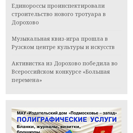
Единороссы проинспектировали
п
строительство нового тротуара в
о
Дорохово
з
Музыкальная квиз-игра прошла в
а
Рузском центре культуры и искусств
п
и
Активистка из Дорохово победила во
Всероссийском конкурсе «Большая
с
перемена»
я
м