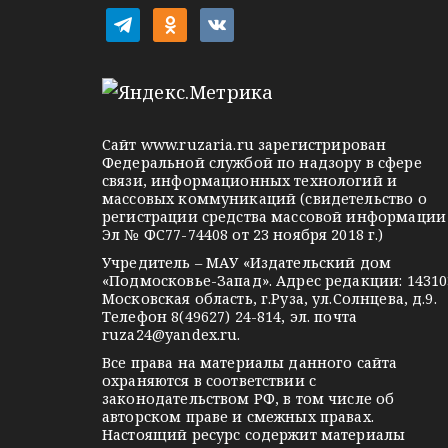
а
t
o
v
ц
e
d
k
l
n
o
и
e
o
n
я
g
k
t
Сайт
www.ruzaria.ru
зарегистрирован
п
r
l
a
Федеральной службой по надзору в сфере
связи, информационных технологий и
a
a
k
о
массовых коммуникаций (свидетельство о
m
s
t
регистрации средства массовой информации
з
Эл № ФС77-74408 от 23 ноября 2018 г.)
s
e
Учредитель – МАУ «Издательский дом
а
n
«Подмосковье-Запад». Адрес редакции: 14310
i
Московская область, г.Руза, ул.Солнцева, д.9.
п
Телефон 8(49627) 24-814, эл. почта
k
ruza24@yandex.ru
.
и
i
Все права на материалы данного сайта
охраняются в соответствии с
с
законодательством РФ, в том числе об
авторском праве и смежных правах.
я
Настоящий ресурс содержит материалы