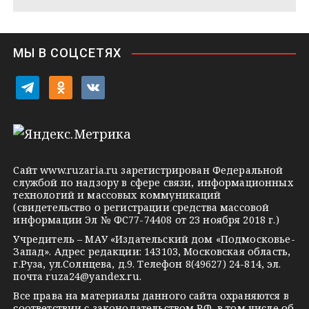
e
s
n
i
МЫ В СОЦСЕТЯХ
k
i
t
o
v
e
d
k
l
n
o
e
o
n
g
k
t
Сайт
www.ruzaria.ru
зарегистрирован Федеральной
r
l
a
службой по надзору в сфере связи, информационных
технологий и массовых коммуникаций
a
a
k
(свидетельство о регистрации средства массовой
m
s
t
информации Эл № ФС77-74408 от 23 ноября 2018 г.)
s
e
Учредитель – МАУ «Издательский дом «Подмосковье-
Запад». Адрес редакции: 143103, Московская область,
n
г.Руза, ул.Солнцева, д.9. Телефон 8(49627) 24-814, эл.
i
почта
ruza24@yandex.ru
.
k
Все права на материалы данного сайта охраняются в
соответствии с законодательством РФ, в том числе об