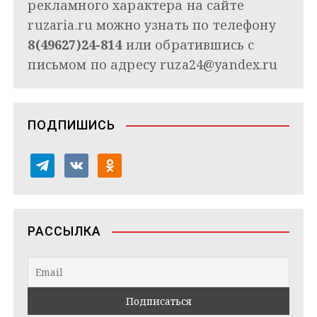
рекламного характера на сайте
ruzaria.ru можно узнать по телефону
8(49627)24-814
или обратившись с
письмом по адресу
ruza24@yandex.ru
ПОДПИШИСЬ
t
v
o
e
k
d
l
o
n
e
n
o
РАССЫЛКА
g
t
k
r
a
l
a
k
a
m
t
s