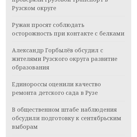
а
Рузском округе
ц
Ружан просят соблюдать
и
осторожность при контакте с белками
я
Александр Горбылёв обсудил с
п
жителями Рузского округа развитие
о
образования
з
Единороссы оценили качество
а
ремонта детского сада в Рузе
п
и
В общественном штабе наблюдения
обсудили подготовку к сентябрьским
с
выборам
я