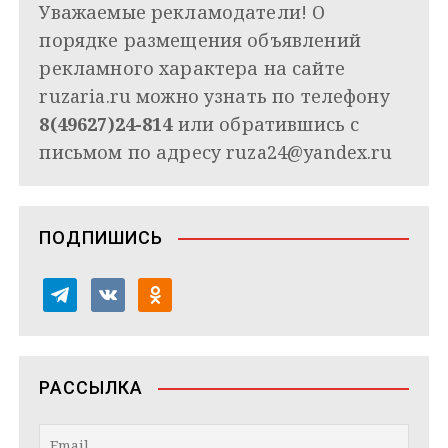
Уважаемые рекламодатели! О
порядке размещения объявлений
рекламного характера на сайте
ruzaria.ru можно узнать по телефону
8(49627)24-814
или обратившись с
письмом по адресу
ruza24@yandex.ru
ПОДПИШИСЬ
t
v
o
e
k
d
l
o
n
e
n
o
РАССЫЛКА
g
t
k
r
a
l