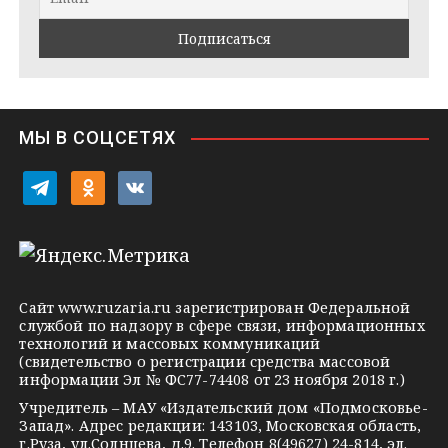
a
k
a
m
t
s
e
s
n
i
МЫ В СОЦСЕТЯХ
k
i
t
o
v
e
d
k
l
n
o
e
o
n
g
k
t
Сайт
www.ruzaria.ru
зарегистрирован Федеральной
r
l
a
службой по надзору в сфере связи, информационных
технологий и массовых коммуникаций
a
a
k
(свидетельство о регистрации средства массовой
m
s
t
информации Эл № ФС77-74408 от 23 ноября 2018 г.)
s
e
Учредитель – МАУ «Издательский дом «Подмосковье-
Запад». Адрес редакции: 143103, Московская область,
n
г.Руза, ул.Солнцева, д.9. Телефон 8(49627) 24-814, эл.