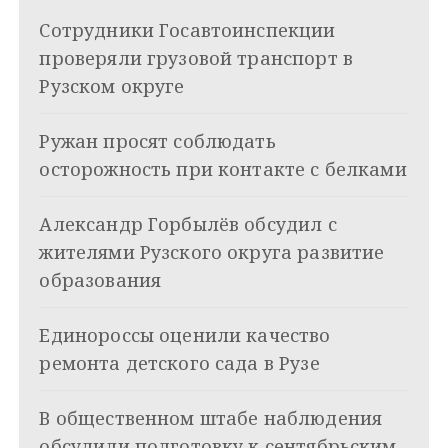
и
k
Сотрудники Госавтоинспекции
i
г
проверяли грузовой транспорт в
а
Рузском округе
ц
Ружан просят соблюдать
и
осторожность при контакте с белками
я
Александр Горбылёв обсудил с
п
жителями Рузского округа развитие
о
образования
з
Единороссы оценили качество
а
ремонта детского сада в Рузе
п
и
В общественном штабе наблюдения
обсудили подготовку к сентябрьским