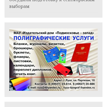
с
выборам
я
м