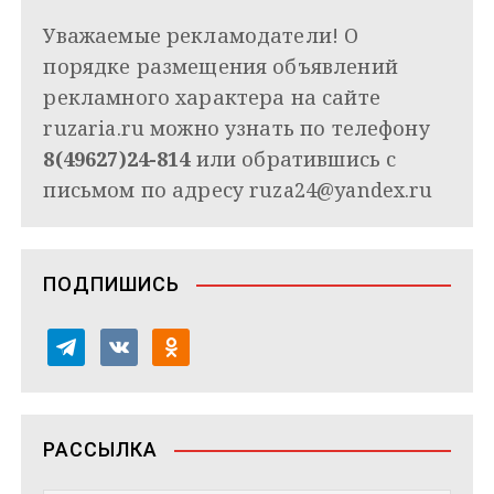
Уважаемые рекламодатели! О
порядке размещения объявлений
рекламного характера на сайте
ruzaria.ru можно узнать по телефону
8(49627)24-814
или обратившись с
письмом по адресу
ruza24@yandex.ru
ПОДПИШИСЬ
t
v
o
e
k
d
l
o
n
e
n
o
РАССЫЛКА
g
t
k