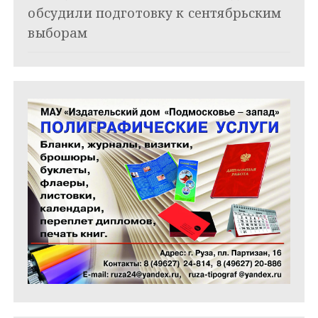
обсудили подготовку к сентябрьским
с
выборам
я
м