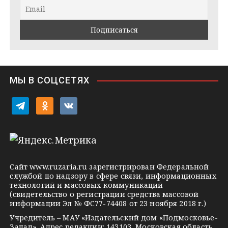
r
a
l
a
k
a
m
t
s
e
s
n
i
МЫ В СОЦСЕТЯХ
k
i
t
o
v
e
d
k
l
n
o
e
o
n
g
k
t
Сайт
www.ruzaria.ru
зарегистрирован Федеральной
r
l
a
службой по надзору в сфере связи, информационных
технологий и массовых коммуникаций
a
a
k
(свидетельство о регистрации средства массовой
m
s
t
информации Эл № ФС77-74408 от 23 ноября 2018 г.)
s
e
Учредитель – МАУ «Издательский дом «Подмосковье-
Запад». Адрес редакции: 143103, Московская область,