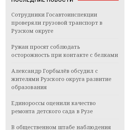
i
и
k
Сотрудники Госавтоинспекции
i
г
проверяли грузовой транспорт в
а
Рузском округе
ц
Ружан просят соблюдать
и
осторожность при контакте с белками
я
Александр Горбылёв обсудил с
п
жителями Рузского округа развитие
о
образования
з
Единороссы оценили качество
а
ремонта детского сада в Рузе
п
и
В общественном штабе наблюдения