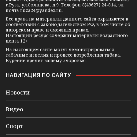
n
г.Руза, ул.Солнцева, д.9. Телефон 8(49627) 24-814, эл.
i
почта
ruza24@yandex.ru
.
k
Все права на материалы данного сайта охраняются в
соответствии с законодательством РФ, в том числе об
i
авторском праве и смежных правах.
Настоящий ресурс содержит материалы возрастного
ценза 12+
На настоящем сайте могут демонстрироваться
табачные изделия и процесс потребления табака.
Курение вредит вашему здоровью.
НАВИГАЦИЯ ПО САЙТУ
Новости
Видео
Спорт