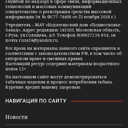
r
l
a
службой по надзору в сфере связи, информационных
технологий и массовых коммуникаций
a
a
k
(свидетельство о регистрации средства массовой
m
s
t
информации Эл № ФС77-74408 от 23 ноября 2018 г.)
s
e
Учредитель – МАУ «Издательский дом «Подмосковье-
Запад». Адрес редакции: 143103, Московская область,
n
г.Руза, ул.Солнцева, д.9. Телефон 8(49627) 24-814, эл.
i
почта
ruza24@yandex.ru
.
k
Все права на материалы данного сайта охраняются в
соответствии с законодательством РФ, в том числе об
i
авторском праве и смежных правах.
Настоящий ресурс содержит материалы возрастного
ценза 12+
На настоящем сайте могут демонстрироваться
табачные изделия и процесс потребления табака.
Курение вредит вашему здоровью.
НАВИГАЦИЯ ПО САЙТУ
Новости