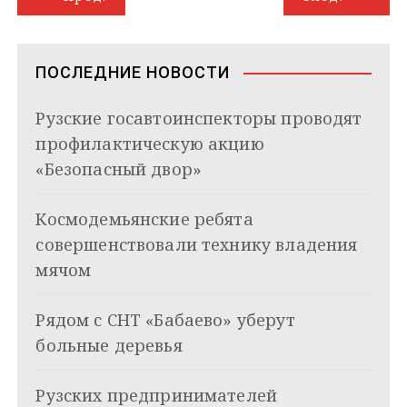
a
a
p
I
r
и
а
m
s
p
n
т
s
ь
в
n
ПОСЛЕДНИЕ НОВОСТИ
i
и
k
Рузские госавтоинспекторы проводят
i
г
профилактическую акцию
а
«Безопасный двор»
ц
Космодемьянские ребята
и
совершенствовали технику владения
я
мячом
п
Рядом с СНТ «Бабаево» уберут
о
больные деревья
з
Рузских предпринимателей