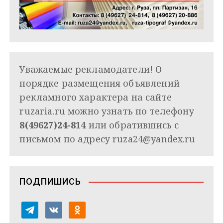
Уважаемые рекламодатели! О
порядке размещения объявлений
рекламного характера на сайте
ruzaria.ru можно узнать по телефону
8(49627)24-814
или обратившись с
письмом по адресу
ruza24@yandex.ru
ПОДПИШИСЬ
t
v
o
e
k
d