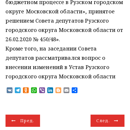
бюджетном процессе в Рузском городском
округе Московской области», принятое
решением Совета депутатов Рузского
городского округа Московской области от
26.02.2020 № 450/48».
Кроме того, на заседании Совета
депутатов рассматривался вопрос о
внесении изменений в Устав Рузского
городского округа Московской области
V
T
O
W
V
L
B
E
О
K
e
d
h
i
i
l
m
т
l
n
a
b
n
o
a
п
e
o
t
e
k
g
i
р
g
k
s
r
e
g
l
а
Н
r
l
A
d
e
в
Пред.
След.
a
a
p
I
r
и