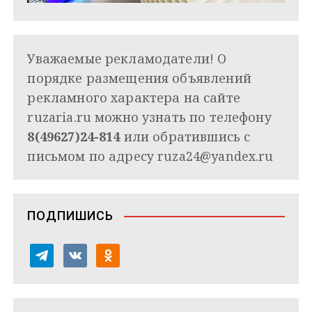
Уважаемые рекламодатели! О
порядке размещения объявлений
рекламного характера на сайте
ruzaria.ru можно узнать по телефону
8(49627)24-814
или обратившись с
письмом по адресу
ruza24@yandex.ru
ПОДПИШИСЬ
t
v
o
e
k
d
l
o
n
e
n
o