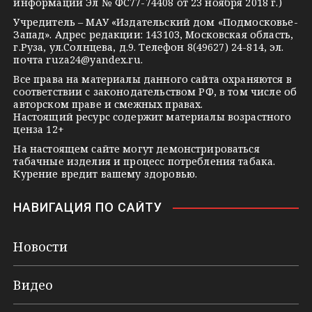
m
s
t
информации Эл № ФС77-74408 от 23 ноября 2018 г.)
s
e
Учредитель – МАУ «Издательский дом «Подмосковье-
Запад». Адрес редакции: 143103, Московская область,
n
г.Руза, ул.Солнцева, д.9. Телефон 8(49627) 24-814, эл.
i
почта
ruza24@yandex.ru
.
k
Все права на материалы данного сайта охраняются в
соответствии с законодательством РФ, в том числе об
i
авторском праве и смежных правах.
Настоящий ресурс содержит материалы возрастного
ценза 12+
На настоящем сайте могут демонстрироваться
табачные изделия и процесс потребления табака.
Курение вредит вашему здоровью.
НАВИГАЦИЯ ПО САЙТУ
Новости
Видео