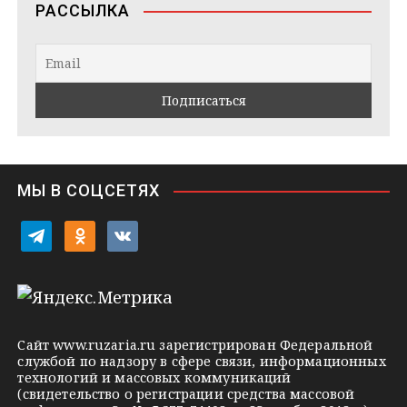
РАССЫЛКА
g
t
k
r
a
l
a
k
a
m
t
s
e
s
n
i
МЫ В СОЦСЕТЯХ
k
i
t
o
v
e
d
k
l
n
o
e
o
n
g
k
t
Сайт
www.ruzaria.ru
зарегистрирован Федеральной
r
l
a
службой по надзору в сфере связи, информационных
технологий и массовых коммуникаций
a
a
k
(свидетельство о регистрации средства массовой