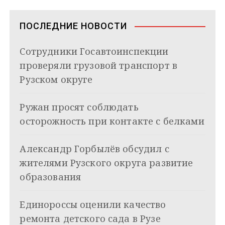
а
m
s
p
n
т
s
ь
в
n
ПОСЛЕДНИЕ НОВОСТИ
i
и
k
Сотрудники Госавтоинспекции
i
г
проверяли грузовой транспорт в
а
Рузском округе
ц
Ружан просят соблюдать
и
осторожность при контакте с белками
я
Александр Горбылёв обсудил с
п
жителями Рузского округа развитие
о
образования
з
Единороссы оценили качество
а
ремонта детского сада в Рузе