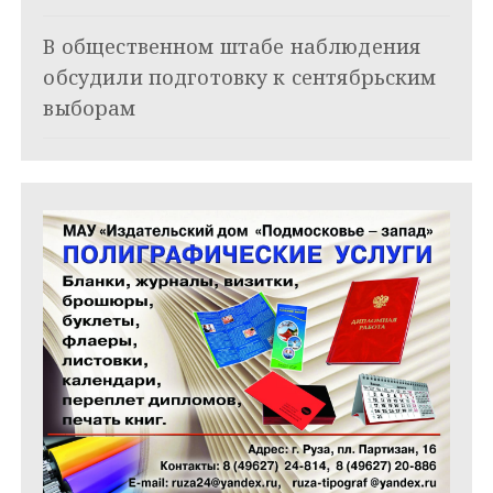
п
и
В общественном штабе наблюдения
обсудили подготовку к сентябрьским
с
выборам
я
м