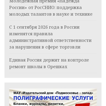
Молодежная премия «Надежда
о
России» от РосСНИО: поддержка
з
молодых талантов в науке и технике
а
С 1 сентября 2026 года в России
п
изменятся правила
и
административной ответственности
за нарушения в сфере торговли
с
я
Единая Россия держит на контроле
ремонт школы в Орешках
м