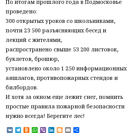
По итогам прошлого года в Подмосковье
проведено:
300 открытых уроков со школьниками,
почти 23 500 разъясняющих бесед и
лекций с жителями,
распространено свыше 53 200 листовок,
буклетов, брошюр,
установлено около 1 250 информационных
аншлагов, противопожарных стендов и
билбордов.
И хотя за окном еще лежит снег, помнить
простые правила пожарной безопасности
нужно всегда! Берегите лес!
V
T
O
W
V
L
B
E
О