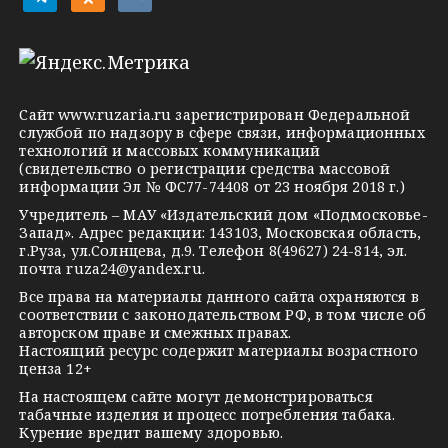
e
d
k
l
n
o
e
o
n
g
k
t
Сайт
www.ruzaria.ru
зарегистрирован Федеральной
r
l
a
службой по надзору в сфере связи, информационных
технологий и массовых коммуникаций
a
a
k
(свидетельство о регистрации средства массовой
m
s
t
информации Эл № ФС77-74408 от 23 ноября 2018 г.)
s
e
Учредитель – МАУ «Издательский дом «Подмосковье-
Запад». Адрес редакции: 143103, Московская область,
n
г.Руза, ул.Солнцева, д.9. Телефон 8(49627) 24-814, эл.
i
почта
ruza24@yandex.ru
.
k
Все права на материалы данного сайта охраняются в
соответствии с законодательством РФ, в том числе об
i
авторском праве и смежных правах.
Настоящий ресурс содержит материалы возрастного
ценза 12+
На настоящем сайте могут демонстрироваться
табачные изделия и процесс потребления табака.
Курение вредит вашему здоровью.