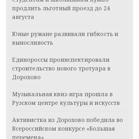
г
продлить льготный проезд до 24
а
августа
ц
Юные ружане развивали гибкость и
и
выносливость
я
Единороссы проинспектировали
п
строительство нового тротуара в
о
Дорохово
з
Музыкальная квиз-игра прошла в
а
Рузском центре культуры и искусств
п
и
Активистка из Дорохово победила во
Всероссийском конкурсе «Большая
с
перемена»