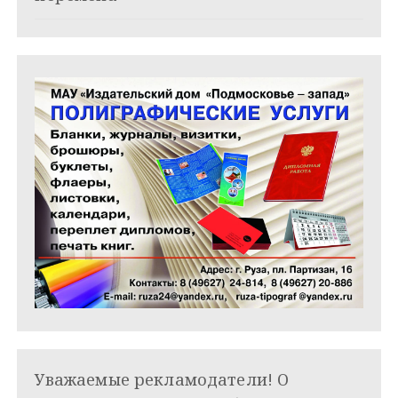
я
м
Уважаемые рекламодатели! О