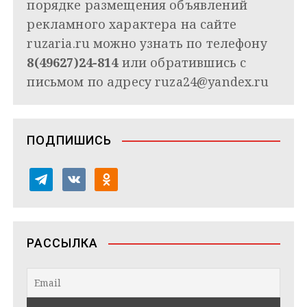
порядке размещения объявлений
рекламного характера на сайте
ruzaria.ru можно узнать по телефону
8(49627)24-814
или обратившись с
письмом по адресу
ruza24@yandex.ru
ПОДПИШИСЬ
t
v
o
e
k
d
l
o
n
e
n
o
РАССЫЛКА
g
t
k
r
a
l
a
k
a