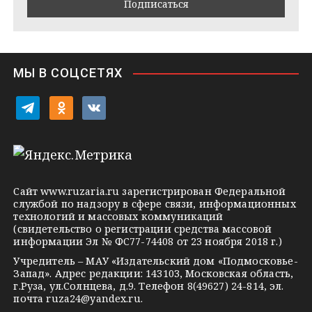
m
t
s
e
s
n
i
МЫ В СОЦСЕТЯХ
k
i
t
o
v
e
d
k
l
n
o
e
o
n
g
k
t
Сайт
www.ruzaria.ru
зарегистрирован Федеральной
r
l
a
службой по надзору в сфере связи, информационных
технологий и массовых коммуникаций
a
a
k
(свидетельство о регистрации средства массовой
m
s
t
информации Эл № ФС77-74408 от 23 ноября 2018 г.)
s
e
Учредитель – МАУ «Издательский дом «Подмосковье-
Запад». Адрес редакции: 143103, Московская область,
n
г.Руза, ул.Солнцева, д.9. Телефон 8(49627) 24-814, эл.
i
почта
ruza24@yandex.ru
.