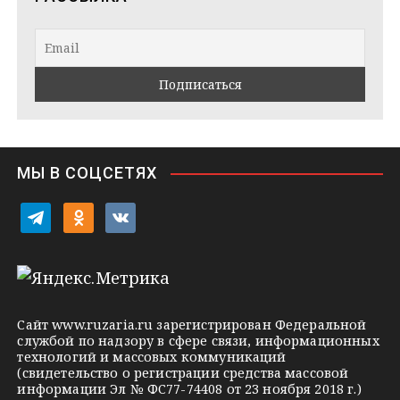
g
t
k
r
a
l
a
k
a
m
t
s
e
s
n
i
МЫ В СОЦСЕТЯХ
k
i
t
o
v
e
d
k
l
n
o
e
o
n
g
k
t
Сайт
www.ruzaria.ru
зарегистрирован Федеральной
r
l
a
службой по надзору в сфере связи, информационных
технологий и массовых коммуникаций
a
a
k
(свидетельство о регистрации средства массовой
m
s
t
информации Эл № ФС77-74408 от 23 ноября 2018 г.)