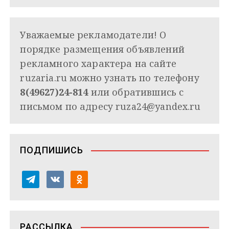
Уважаемые рекламодатели! О
порядке размещения объявлений
рекламного характера на сайте
ruzaria.ru можно узнать по телефону
8(49627)24-814
или обратившись с
письмом по адресу
ruza24@yandex.ru
ПОДПИШИСЬ
t
v
o
e
k
d
l
o
n
e
n
o
РАССЫЛКА