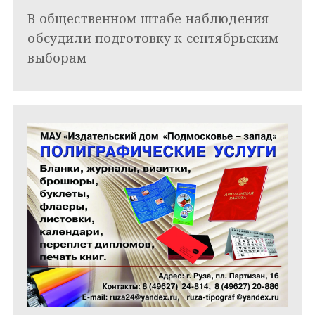
и
В общественном штабе наблюдения
обсудили подготовку к сентябрьским
с
выборам
я
м