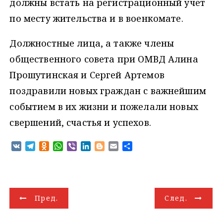
должны встать на регистрационный учет
по месту жительства и в военкомате.
Должностные лица, а также члены
общественного совета при ОМВД Алина
Прошутинская и Сергей Артемов
поздравили новых граждан с важнейшим
событием в их жизни и пожелали новых
свершений, счастья и успехов.
V
T
O
W
V
L
B
E
О
K
e
d
h
i
i
l
m
т
l
n
a
b
n
o
a
п
e
o
t
e
k
g
i
р
g
k
s
r
e
g
l
а
Н
r
l
A
d
e
в
Пред.
След.
a
a
p
I
r
и
а
m
s
p
n
т