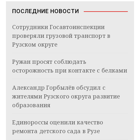
s
ь
в
n
ПОСЛЕДНИЕ НОВОСТИ
i
и
k
Сотрудники Госавтоинспекции
i
г
проверяли грузовой транспорт в
а
Рузском округе
ц
Ружан просят соблюдать
и
осторожность при контакте с белками
я
Александр Горбылёв обсудил с
п
жителями Рузского округа развитие
о
образования
з
Единороссы оценили качество
а
ремонта детского сада в Рузе
п