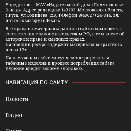
s
e
Учредитель – МАУ «Издательский дом «Подмосковье-
Запад». Адрес редакции: 143103, Московская область,
n
г.Руза, ул.Солнцева, д.9. Телефон 8(49627) 24-814, эл.
i
почта
ruza24@yandex.ru
.
k
Все права на материалы данного сайта охраняются в
соответствии с законодательством РФ, в том числе об
i
авторском праве и смежных правах.
Настоящий ресурс содержит материалы возрастного
ценза 12+
На настоящем сайте могут демонстрироваться
табачные изделия и процесс потребления табака.
Курение вредит вашему здоровью.
НАВИГАЦИЯ ПО САЙТУ
Новости
Видео
Спорт