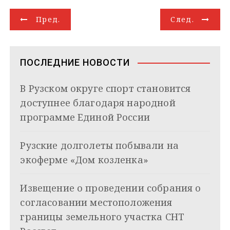
g
k
s
r
e
g
l
а
Н
r
l
A
d
e
в
Пред.
След.
a
a
p
I
r
и
а
m
s
p
n
т
s
ь
в
n
ПОСЛЕДНИЕ НОВОСТИ
i
и
k
В Рузском округе спорт становится
i
г
доступнее благодаря народной
а
программе Единой России
ц
Рузские долголеты побывали на
и
экоферме «Дом козленка»
я
Извещение о проведении собрания о
п
согласовании местоположения
о
границы земельного участка СНТ