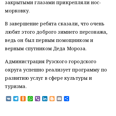
закрытыми глазами прикрепляли нос-
морковку.
В завершение ребята сказали, что очень
любят этого доброго зимнего персонажа,
ведь он был первым помощником и
верным спутником Деда Мороза.
Администрация Рузского городского
округа успешно реализует программу по
развитию услуг в сфере культуры и
туризма.
V
T
O
W
V
L
B
E
О
K
e
d
h
i
i
l
m
т
l
n
a
b
n
o
a
п
e
o
t
e
k
g
i
р