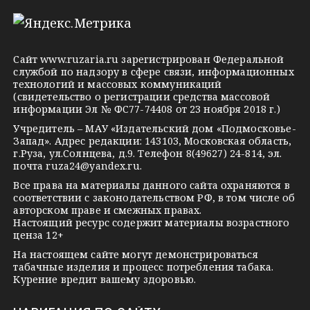
l
n
o
e
o
n
g
k
t
Сайт
www.ruzaria.ru
зарегистрирован Федеральной
r
l
a
службой по надзору в сфере связи, информационных
технологий и массовых коммуникаций
a
a
k
(свидетельство о регистрации средства массовой
m
s
t
информации Эл № ФС77-74408 от 23 ноября 2018 г.)
s
e
Учредитель – МАУ «Издательский дом «Подмосковье-
Запад». Адрес редакции: 143103, Московская область,
n
г.Руза, ул.Солнцева, д.9. Телефон 8(49627) 24-814, эл.
i
почта
ruza24@yandex.ru
.
k
Все права на материалы данного сайта охраняются в
соответствии с законодательством РФ, в том числе об
i
авторском праве и смежных правах.
Настоящий ресурс содержит материалы возрастного
ценза 12+
На настоящем сайте могут демонстрироваться
табачные изделия и процесс потребления табака.
Курение вредит вашему здоровью.