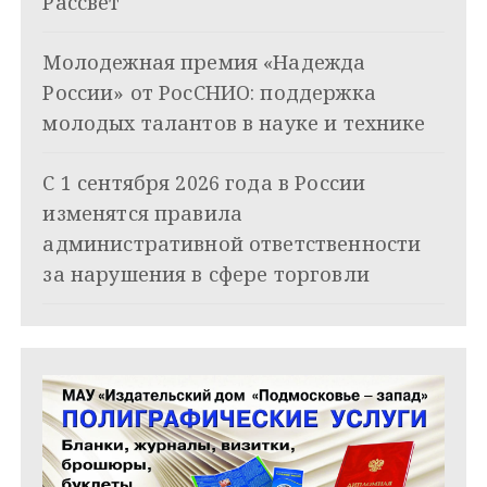
з
Рассвет
а
Молодежная премия «Надежда
п
России» от РосСНИО: поддержка
и
молодых талантов в науке и технике
с
С 1 сентября 2026 года в России
я
изменятся правила
административной ответственности
м
за нарушения в сфере торговли