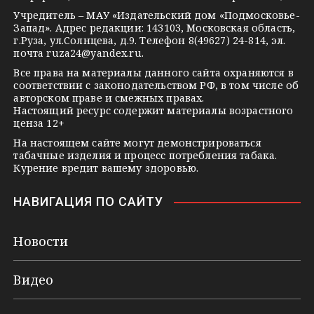
s
e
Учредитель – МАУ «Издательский дом «Подмосковье-
Запад». Адрес редакции: 143103, Московская область,
n
г.Руза, ул.Солнцева, д.9. Телефон 8(49627) 24-814, эл.
i
почта
ruza24@yandex.ru
.
k
Все права на материалы данного сайта охраняются в
соответствии с законодательством РФ, в том числе об
i
авторском праве и смежных правах.
Настоящий ресурс содержит материалы возрастного
ценза 12+
На настоящем сайте могут демонстрироваться
табачные изделия и процесс потребления табака.
Курение вредит вашему здоровью.
НАВИГАЦИЯ ПО САЙТУ
Новости
Видео