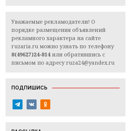
Уважаемые рекламодатели! О
порядке размещения объявлений
рекламного характера на сайте
ruzaria.ru можно узнать по телефону
8(49627)24-814
или обратившись с
письмом по адресу
ruza24@yandex.ru
ПОДПИШИСЬ
t
v
o
e
k
d
l
o
n
e
n
o