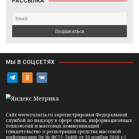
РАССЫЛКА
g
t
k
r
a
l
a
k
a
m
t
s
e
s
n
i
МЫ В СОЦСЕТЯХ
k
i
t
o
v
e
d
k
l
n
o
e
o
n
g
k
t
Сайт
www.ruzaria.ru
зарегистрирован Федеральной
r
l
a
службой по надзору в сфере связи, информационных
технологий и массовых коммуникаций
a
a
k
(свидетельство о регистрации средства массовой
m
s
t
информации Эл № ФС77-74408 от 23 ноября 2018 г.)