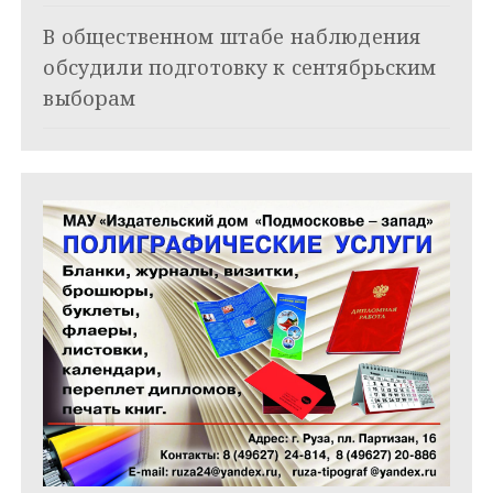
п
и
В общественном штабе наблюдения
обсудили подготовку к сентябрьским
с
выборам
я
м