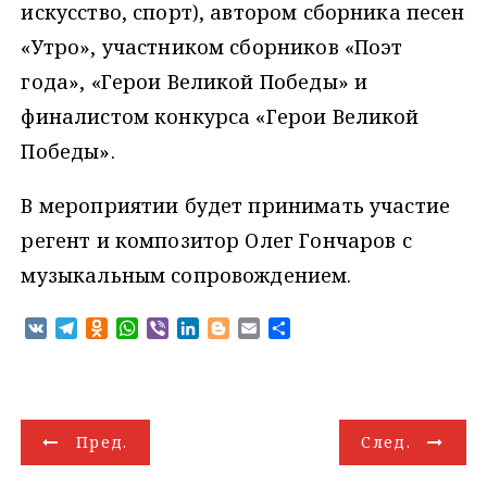
искусство, спорт), автором сборника песен
«Утро», участником сборников «Поэт
года», «Герои Великой Победы» и
финалистом конкурса «Герои Великой
Победы».
В мероприятии будет принимать участие
регент и композитор Олег Гончаров с
музыкальным сопровождением.
V
T
O
W
V
L
B
E
О
K
e
d
h
i
i
l
m
т
l
n
a
b
n
o
a
п
e
o
t
e
k
g
i
р
g
k
s
r
e
g
l
а
Н
r
l
A
d
e
в
Пред.
След.
a
a
p
I
r
и
а
m
s
p
n
т