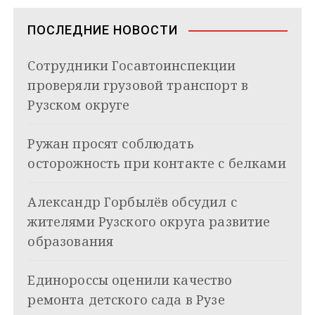
s
ь
в
n
ПОСЛЕДНИЕ НОВОСТИ
i
и
k
Сотрудники Госавтоинспекции
i
г
проверяли грузовой транспорт в
а
Рузском округе
ц
Ружан просят соблюдать
и
осторожность при контакте с белками
я
Александр Горбылёв обсудил с
п
жителями Рузского округа развитие
о
образования
з
Единороссы оценили качество
а
ремонта детского сада в Рузе