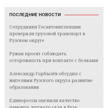
а
m
s
p
n
т
s
ь
в
n
ПОСЛЕДНИЕ НОВОСТИ
i
и
k
Сотрудники Госавтоинспекции
i
г
проверяли грузовой транспорт в
а
Рузском округе
ц
Ружан просят соблюдать
и
осторожность при контакте с белками
я
Александр Горбылёв обсудил с
п
жителями Рузского округа развитие
о
образования
з
Единороссы оценили качество
а
ремонта детского сада в Рузе