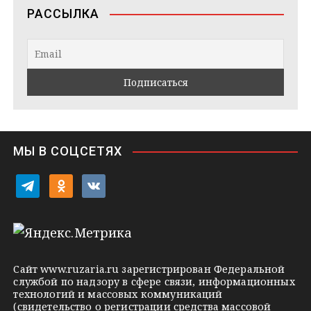
e
n
o
РАССЫЛКА
g
t
k
r
a
l
a
k
a
m
t
s
e
s
n
i
МЫ В СОЦСЕТЯХ
k
i
t
o
v
e
d
k
l
n
o
e
o
n
g
k
t
Сайт
www.ruzaria.ru
зарегистрирован Федеральной
r
l
a
службой по надзору в сфере связи, информационных
технологий и массовых коммуникаций
a
a
k
(свидетельство о регистрации средства массовой