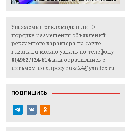
Уважаемые рекламодатели! О
порядке размещения объявлений
рекламного характера на сайте
ruzaria.ru можно узнать по телефону
8(49627)24-814
или обратившись с
письмом по адресу
ruza24@yandex.ru
ПОДПИШИСЬ
t
v
o
e
k
d
l
o
n