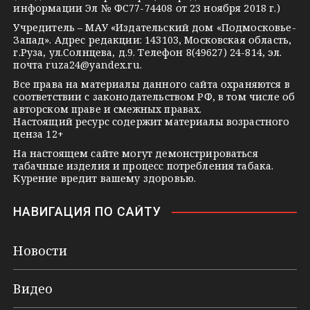
m
s
t
информации Эл № ФС77-74408 от 23 ноября 2018 г.)
s
e
Учредитель – МАУ «Издательский дом «Подмосковье-
Запад». Адрес редакции: 143103, Московская область,
n
г.Руза, ул.Солнцева, д.9. Телефон 8(49627) 24-814, эл.
i
почта
ruza24@yandex.ru
.
k
Все права на материалы данного сайта охраняются в
соответствии с законодательством РФ, в том числе об
i
авторском праве и смежных правах.
Настоящий ресурс содержит материалы возрастного
ценза 12+
На настоящем сайте могут демонстрироваться
табачные изделия и процесс потребления табака.
Курение вредит вашему здоровью.
НАВИГАЦИЯ ПО САЙТУ
Новости
Видео