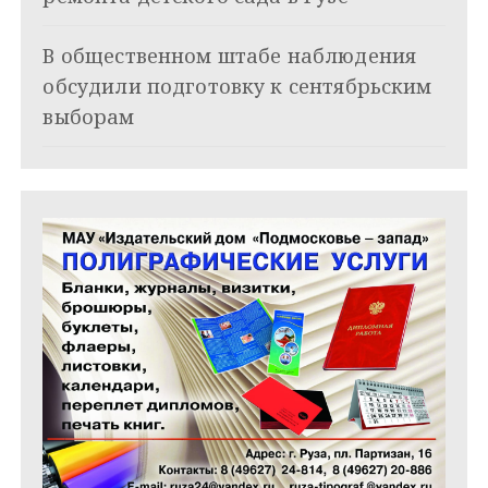
п
и
В общественном штабе наблюдения
обсудили подготовку к сентябрьским
с
выборам
я
м