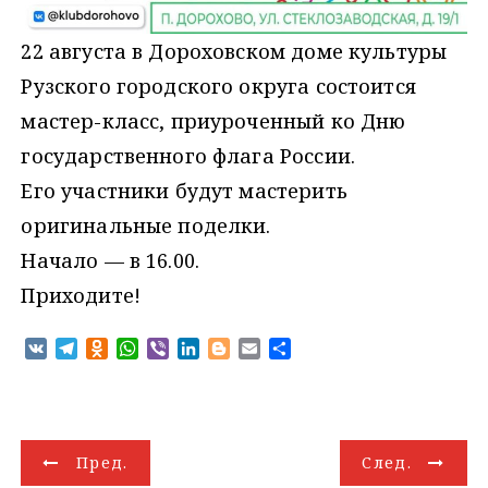
22 августа в Дороховском доме культуры
Рузского городского округа состоится
мастер-класс, приуроченный ко Дню
государственного флага России.
Его участники будут мастерить
оригинальные поделки.
Начало — в 16.00.
Приходите!
V
T
O
W
V
L
B
E
О
K
e
d
h
i
i
l
m
т
l
n
a
b
n
o
a
п
e
o
t
e
k
g
i
р
g
k
s
r
e
g
l
а
Н
r
l
A
d
e
в
Пред.
След.
a
a
p
I
r
и