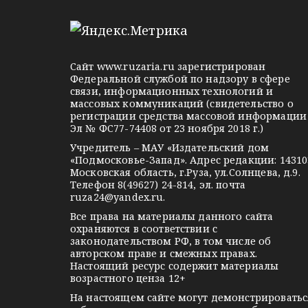
e
d
k
l
n
o
e
o
n
g
k
t
Сайт
www.ruzaria.ru
зарегистрирован
r
l
a
Федеральной службой по надзору в сфере
связи, информационных технологий и
a
a
k
массовых коммуникаций (свидетельство о
m
s
t
регистрации средства массовой информации
Эл № ФС77-74408 от 23 ноября 2018 г.)
s
e
Учредитель – МАУ «Издательский дом
n
«Подмосковье-Запад». Адрес редакции: 14310
i
Московская область, г.Руза, ул.Солнцева, д.9.
Телефон 8(49627) 24-814, эл. почта
k
ruza24@yandex.ru
.
i
Все права на материалы данного сайта
охраняются в соответствии с
законодательством РФ, в том числе об
авторском праве и смежных правах.
Настоящий ресурс содержит материалы
возрастного ценза 12+
На настоящем сайте могут демонстрироватьс