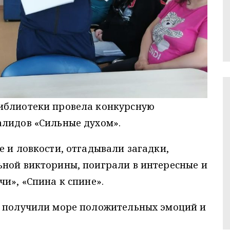
иблиотеки провела конкурсную
алидов «Сильные духом».
е и ловкости, отгадывали загадки,
ьной викторины, поиграли в интересные и
и», «Спина к спине».
а получили море положительных эмоций и