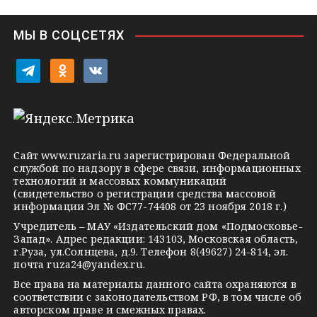
n
i
МЫ В СОЦСЕТЯХ
k
i
t
o
v
e
d
k
l
n
o
e
o
n
g
k
t
Сайт
www.ruzaria.ru
зарегистрирован Федеральной
r
l
a
службой по надзору в сфере связи, информационных
технологий и массовых коммуникаций
a
a
k
(свидетельство о регистрации средства массовой
m
s
t
информации Эл № ФС77-74408 от 23 ноября 2018 г.)
s
e
Учредитель – МАУ «Издательский дом «Подмосковье-
Запад». Адрес редакции: 143103, Московская область,
n
г.Руза, ул.Солнцева, д.9. Телефон 8(49627) 24-814, эл.
i
почта
ruza24@yandex.ru
.
k
Все права на материалы данного сайта охраняются в
соответствии с законодательством РФ, в том числе об
i
авторском праве и смежных правах.