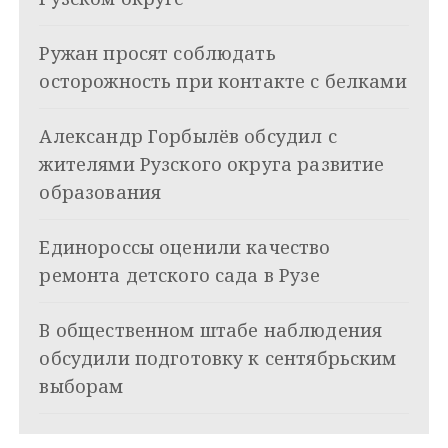
ц
Ружан просят соблюдать
и
осторожность при контакте с белками
я
Александр Горбылёв обсудил с
п
жителями Рузского округа развитие
о
образования
з
Единороссы оценили качество
а
ремонта детского сада в Рузе
п
и
В общественном штабе наблюдения
обсудили подготовку к сентябрьским
с
выборам
я