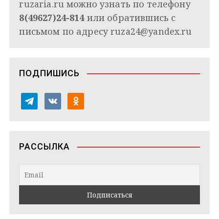
ruzaria.ru можно узнать по телефону
8(49627)24-814
или обратившись с
письмом по адресу
ruza24@yandex.ru
ПОДПИШИСЬ
t
v
o
e
k
d
l
o
n
e
n
o
РАССЫЛКА
g
t
k
r
a
l
a
k
a
m
t
s
e
s